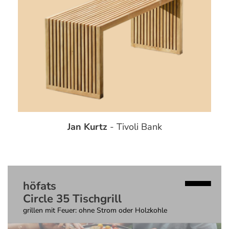
Jan Kurtz
- Tivoli Bank
höfats
Circle 35 Tischgrill
grillen mit Feuer: ohne Strom oder Holzkohle