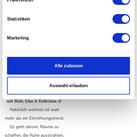
Abenden und vielen
beginnen draußen. Doch
Gelegenheiten, das Leben nach
Outdoor Living bedeutet heute
draußen zu verlegen. Jetzt ist
weit mehr als ein paar
Statistiken
die perfekte Zeit, Garten,
Gartenmöbel auf der Terrasse.
Terrasse oder Balkon in einen
Es geht darum, Außenbereiche
Marketing
Ort zum Entspannen...
in echte...
Zum Post →
Zum Post →
Alle zulassen
🌿 𝐍𝐞𝐮 𝐢𝐦 𝐌𝐚𝐠𝐚𝐳𝐢𝐧: 𝐍𝐚𝐭ü𝐫𝐥𝐢𝐜𝐡
Auswahl erlauben
𝐰𝐨𝐡𝐧𝐞𝐧 – 𝐰𝐢𝐫𝐤𝐥𝐢𝐜𝐡 𝐜𝐨𝐨𝐥𝐞 𝐈𝐝𝐞𝐞𝐧
𝐦𝐢𝐭 𝐇𝐨𝐥𝐳, 𝐆𝐥𝐚𝐬 & 𝐄𝐫𝐝𝐭ö𝐧𝐞𝐧 🌿
Natürlich wohnen ist weit
mehr als ein Einrichtungstrend.
Es geht darum, Räume zu
schaffen, die Ruhe ausstrahlen,