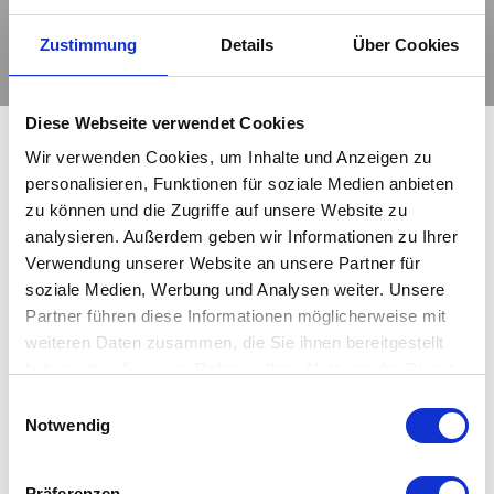
Zustimmung
Details
Über Cookies
Diese Webseite verwendet Cookies
Wir verwenden Cookies, um Inhalte und Anzeigen zu
personalisieren, Funktionen für soziale Medien anbieten
@raum_blick – Finden Sie auch
zu können und die Zugriffe auf unsere Website zu
Inspiration auf unserem Instagram-
analysieren. Außerdem geben wir Informationen zu Ihrer
Kanal
Verwendung unserer Website an unsere Partner für
soziale Medien, Werbung und Analysen weiter. Unsere
Partner führen diese Informationen möglicherweise mit
weiteren Daten zusammen, die Sie ihnen bereitgestellt
haben oder die sie im Rahmen Ihrer Nutzung der Dienste
☀️ 𝐇𝐚𝐥𝐥𝐨 𝐀𝐮𝐠𝐮𝐬𝐭 – 𝐒𝐨𝐦𝐦𝐞𝐫
🌿 𝐍𝐞𝐮 𝐢𝐦 𝐌𝐚𝐠𝐚𝐳𝐢𝐧: 𝐎𝐮𝐭𝐝𝐨𝐨𝐫
gesammelt haben. Mehr dazu in unserer
Einwilligungsauswahl
𝐠𝐞𝐧𝐢𝐞ß𝐞𝐧, 𝐬𝐨𝐥𝐚𝐧𝐠𝐞 𝐞𝐫 𝐝𝐚 𝐢𝐬𝐭! ☀️
𝐋𝐢𝐯𝐢𝐧𝐠 – 𝐃𝐞𝐬𝐢𝐠𝐧-𝐈𝐝𝐞𝐞𝐧 𝐟ü𝐫
Datenschutzerklärung
Notwendig
Der August ist da – mit
𝐁𝐚𝐥𝐤𝐨𝐧, 𝐓𝐞𝐫𝐫𝐚𝐬𝐬𝐞 & 𝐆𝐚𝐫𝐭𝐞𝐧 🌿
warmen Tagen, langen
Die schönsten Sommertage
Präferenzen