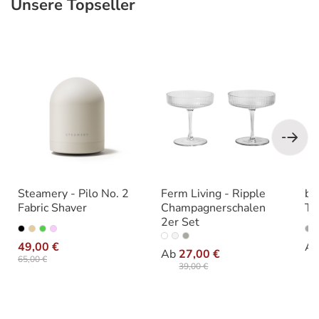
Unsere Topseller
Produktgalerie überspringen
Steamery - Pilo No. 2
Ferm Living - Ripple
bl
Fabric Shaver
Champagnerschalen
Tr
2er Set
auswählen
Varianten
Va
auswählen
Farbe
49,00 €
A
Ab
27,00 €
65,00 €
39,00 €