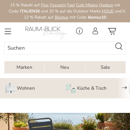
15 % Rabatt auf
Flos
Foscarini
Fast
Culti Milano
Qeeboo
mit
Zum Hauptinhalt springen
Code:
ITALIEN26
und 20 % auf die Outdoor Marke
HOUE
und
12 % Rabatt auf
Blomus
mit Code:
blomus10
Marken
Neu
Sale
Wohnen
Küche & Tisch