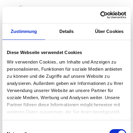
P
pad
Zustimmung
Details
Über Cookies
Pappelina
Petite Friture
Diese Webseite verwendet Cookies
Wir verwenden Cookies, um Inhalte und Anzeigen zu
Philippi
personalisieren, Funktionen für soziale Medien anbieten
Pieperconcept
zu können und die Zugriffe auf unsere Website zu
analysieren. Außerdem geben wir Informationen zu Ihrer
Piffany Copenhagen
Verwendung unserer Website an unsere Partner für
soziale Medien, Werbung und Analysen weiter. Unsere
Pinell
Partner führen diese Informationen möglicherweise mit
weiteren Daten zusammen, die Sie ihnen bereitgestellt
pols potten
haben oder die sie im Rahmen Ihrer Nutzung der Dienste
gesammelt haben. Mehr dazu in unserer
PROFLAX
Einwilligungsauswahl