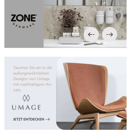
Tauchen Sie ein in die
außerge
wöhnlichen
Designs von Umage
mit
nachhaltigem An-
satz.
JETZT ENTDECKEN