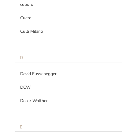
cuboro
Cuero
Culti Milano
D
David Fussenegger
DCW
Decor Walther
E