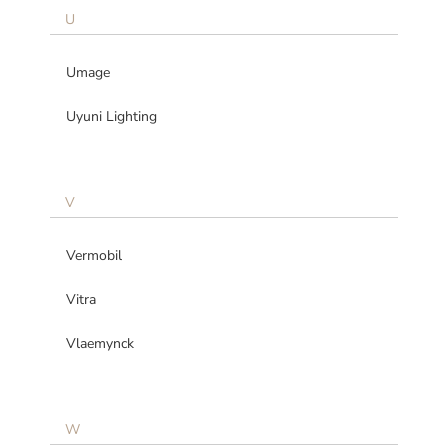
U
Umage
Uyuni Lighting
V
Vermobil
Vitra
Vlaemynck
W