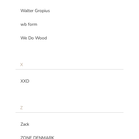
Walter Gropius
wb form
We Do Wood
X
XXD
Z
Zack
ZONE DENMARK