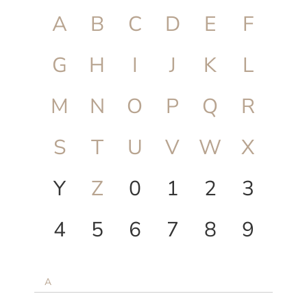
A
B
C
D
E
F
G
H
I
J
K
L
M
N
O
P
Q
R
S
T
U
V
W
X
Y
Z
0
1
2
3
4
5
6
7
8
9
A