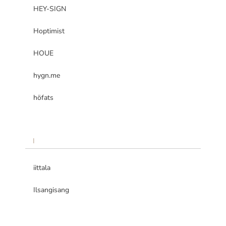
HEY-SIGN
Hoptimist
HOUE
hygn.me
höfats
I
iittala
Ilsangisang