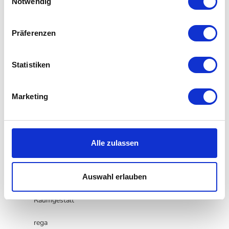
Datenschutzerklärung
Notwendig
pulpo
Präferenzen
Q
Statistiken
Qeeboo
Marketing
R
Alle zulassen
RADIUS DESIGN
Auswahl erlauben
raum-blick
Raumgestalt
rega