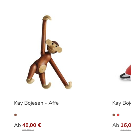
Kay Bojesen - Affe
Kay Boj
auswählen
Ausführung
Größ
Ab
48,00 €
Ab
16,
69,95 €
23,95 