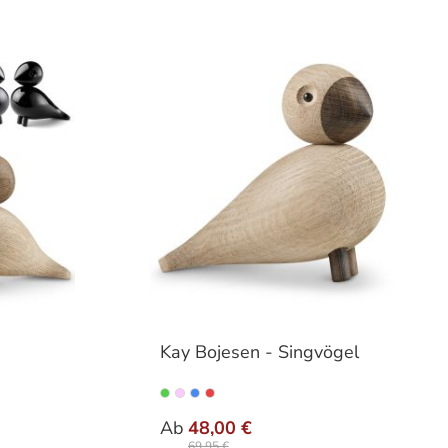
Kay Bojesen - Singvögel
n
auswählen
Ausführung
Ab
48,00 €
69,95 €