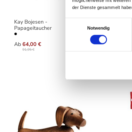
möglicherweise mit weiteren
der Dienste gesammelt habe
Kay Bojesen -
Kay Boj
Einwilligungsauswahl
Papageitaucher
Graduat
Notwendig
auswählen
Varianten
Ab
64,00 €
19,00 €
91,95 €
27,95 €