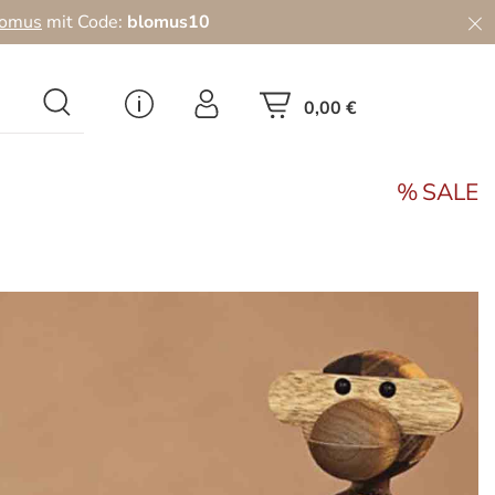
lomus
mit Code:
blomus10
0,00 €
SALE