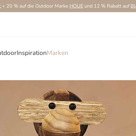
l
+ 20 % auf die Outdoor Marke
HOUE
und 12 % Rabatt auf
B
tdoor
Inspiration
Marken