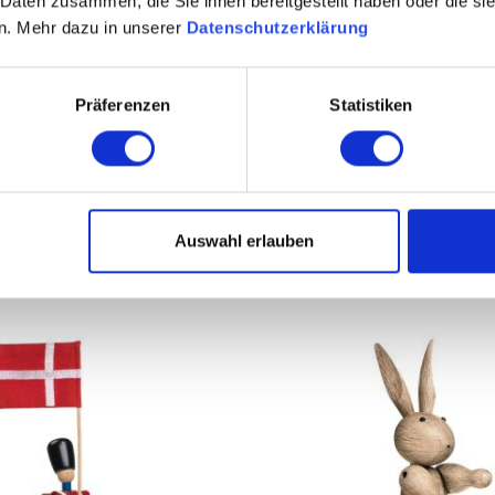
 Daten zusammen, die Sie ihnen bereitgestellt haben oder die s
n. Mehr dazu in unserer
Datenschutzerklärung
esen -
Kay Bojesen - Flussp
ionshut schwarz
Präferenzen
Statistiken
aus
Ausführung
Ab
63,00 €
69,95 €
Auswahl erlauben