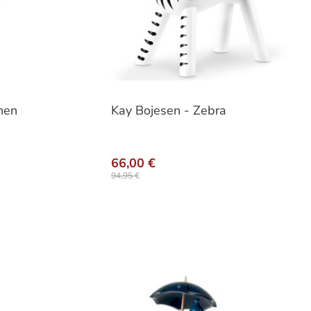
hen
Kay Bojesen - Zebra
66,00 €
94,95 €