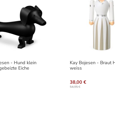
esen - Hund klein
Kay Bojesen - Braut
gebeizte Eiche
weiss
38,00 €
54,95 €