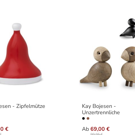
esen - Zipfelmütze
Kay Bojesen -
Unzertrennliche
auswählen
auswähle
e
Farbe
00 €
Ab
69,00 €
€
99,95 €