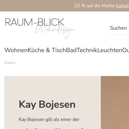
22 % auf die Marke
Kartel
 Hauptinhalt springen
Zur Suche springen
Zur Hauptnavigation springen
Wohnen
Küche & Tisch
Bad
Technik
Leuchten
Ou
Marken
Kay Bojesen
Kay Bojesen gilt als einer der