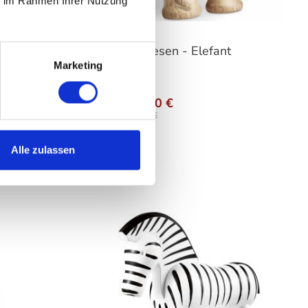
ie im Rahmen Ihrer Nutzung
ferd
Kay Bojesen - Elefant
Marketing
wählen
auswählen
Größe
Ab
69,00 €
99,95 €
Alle zulassen