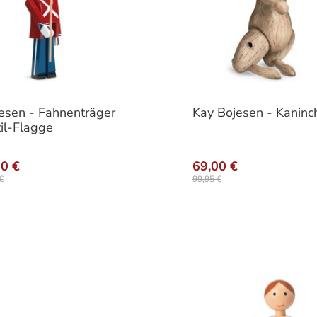
esen - Fahnenträger
Kay Bojesen - Kaninc
til-Flagge
auswählen
nte
00 €
69,00 €
€
99,95 €