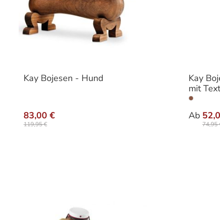
Kay Bojesen - Hund
Kay Boj
mit Tex
Varia
83,00 €
Ab
52,
119,95 €
74,95 