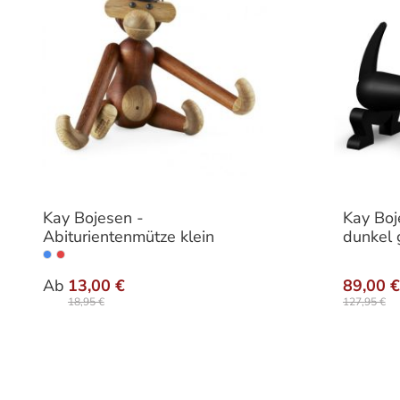
Kay Bojesen -
Kay Boj
Abiturientenmütze klein
dunkel 
auswählen
Farbe
Ab
13,00 €
89,00 €
18,95 €
127,95 €