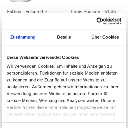
Fatboy - Edison the
Louis Poulsen - VL45
Petit + Cooper Cappie
Radiohus portable
Leuchte
auswählen
Variante
auswählen
Farbe
59,00 €
Ab
399,00 €
Zustimmung
Details
Über Cookies
86,50 €
525,00 €
Diese Webseite verwendet Cookies
Wir verwenden Cookies, um Inhalte und Anzeigen zu
personalisieren, Funktionen für soziale Medien anbieten
zu können und die Zugriffe auf unsere Website zu
analysieren. Außerdem geben wir Informationen zu Ihrer
Verwendung unserer Website an unsere Partner für
soziale Medien, Werbung und Analysen weiter. Unsere
Partner führen diese Informationen möglicherweise mit
weiteren Daten zusammen, die Sie ihnen bereitgestellt
Fermob - Balad H25
höfats - SPIN Windlicht
haben oder die sie im Rahmen Ihrer Nutzung der Dienste
Lampe
gesammelt haben. Mehr dazu in unserer