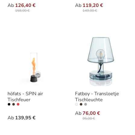
auswählen
auswähle
Ausführung
Varianten
Ab
126,40 €
Ab
119,20 €
158,00 €
149,00 €
höfats - SPIN air
Fatboy - Transloetje
Tischfeuer
Tischleuchte
auswählen
auswäh
Varianten
Ausführung
Ab
76,00 €
Ab
139,95 €
95,00 €