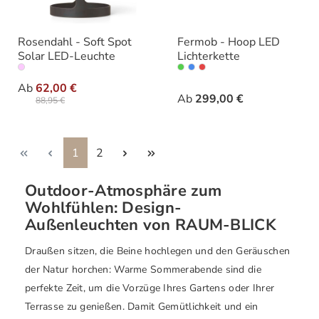
Rosendahl - Soft Spot
Fermob - Hoop LED
Solar LED-Leuchte
Lichterkette
auswählen
auswählen
Variante
Farbe
Ab
62,00 €
Ab
299,00 €
88,95 €
Seite
Seite
1
2
Outdoor-Atmosphäre zum
Wohlfühlen: Design-
Außenleuchten von RAUM-BLICK
Draußen sitzen, die Beine hochlegen und den Geräuschen
der Natur horchen: Warme Sommerabende sind die
perfekte Zeit, um die Vorzüge Ihres Gartens oder Ihrer
Terrasse zu genießen. Damit Gemütlichkeit und ein