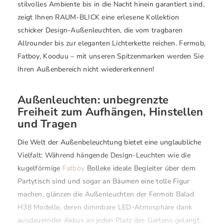
stilvolles Ambiente bis in die Nacht hinein garantiert sind,
zeigt Ihnen RAUM-BLICK eine erlesene Kollektion
schicker Design-Außenleuchten, die vom tragbaren
Allrounder bis zur eleganten Lichterkette reichen. Fermob,
Fatboy, Kooduu – mit unseren Spitzenmarken werden Sie
Ihren Außenbereich nicht wiedererkennen!
Außenleuchten: unbegrenzte
Freiheit zum Aufhängen, Hinstellen
und Tragen
Die Welt der Außenbeleuchtung bietet eine unglaubliche
Vielfalt: Während hängende Design-Leuchten wie die
kugelförmige
Fatboy
Bolleke ideale Begleiter über dem
Partytisch sind und sogar an Bäumen eine tolle Figur
machen, glänzen die Außenleuchten der Fermob Balad
H38 Modelle, deren dimmbare LED-Atmosphäre dank
ausdauernder Akkus an jeden Platz des Gartens gelangt.