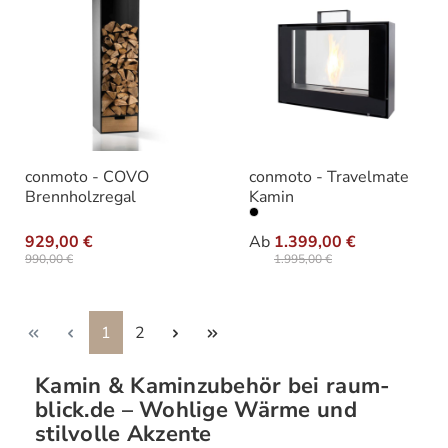
conmoto - COVO
conmoto - Travelmate
Brennholzregal
Kamin
auswäh
Ausführung
929,00 €
Ab
1.399,00 €
990,00 €
1.995,00 €
Seite
Seite
1
2
Kamin & Kaminzubehör bei raum-
blick.de – Wohlige Wärme und
stilvolle Akzente