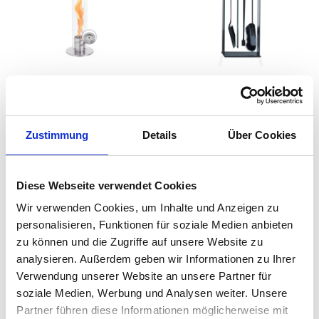
höfats - SPIN
conmoto -
Tischfeuer
Kaminbesteck Norma
schwarz
auswählen
Varianten
Zustimmung
Details
Über Cookies
469,00 €
Ab
139,95 €
500,00 €
Diese Webseite verwendet Cookies
Wir verwenden Cookies, um Inhalte und Anzeigen zu
personalisieren, Funktionen für soziale Medien anbieten
zu können und die Zugriffe auf unsere Website zu
analysieren. Außerdem geben wir Informationen zu Ihrer
Verwendung unserer Website an unsere Partner für
soziale Medien, Werbung und Analysen weiter. Unsere
Partner führen diese Informationen möglicherweise mit