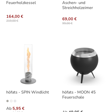
Feuerholzkessel
Aschen- und
Streichholzeimer
164,00 €
69,00 €
219,00 €
99,00 €
höfats - SPIN Windlicht
höfats - MOON 45
Feuerschale
auswählen
auswähle
Variante
Varianten
Ab
5,95 €