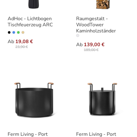
AdHoc - Lichtbogen
Raumgestalt -
Tischfeuerzeug ARC
WoodTower
Kaminholzständer
auswählen
Varianten
auswäh
Ausführung
Ab
19,08 €
Ab
139,00 €
23,90 €
189,00 €
Ferm Living - Port
Ferm Living - Port