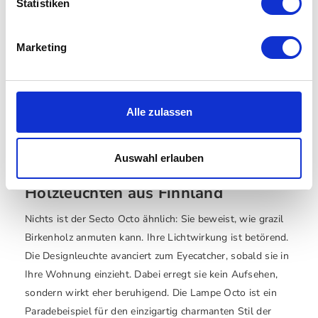
Statistiken
Marketing
Secto Design - Kumulo
Secto Design - Adilo
5200 Pendelleuchte
Pendelleuchte
auswählen
auswähle
Varianten
Varianten
Ab
1.131,00 €
Ab
849,00 €
Alle zulassen
1.355,00 €
950,00 €
Auswahl erlauben
Secto Design – preisgekrönte
Holzleuchten aus Finnland
Nichts ist der Secto Octo ähnlich: Sie beweist, wie grazil
Birkenholz anmuten kann. Ihre Lichtwirkung ist betörend.
Die Designleuchte avanciert zum Eyecatcher, sobald sie in
Ihre Wohnung einzieht. Dabei erregt sie kein Aufsehen,
sondern wirkt eher beruhigend. Die Lampe Octo ist ein
Paradebeispiel für den einzigartig charmanten Stil der