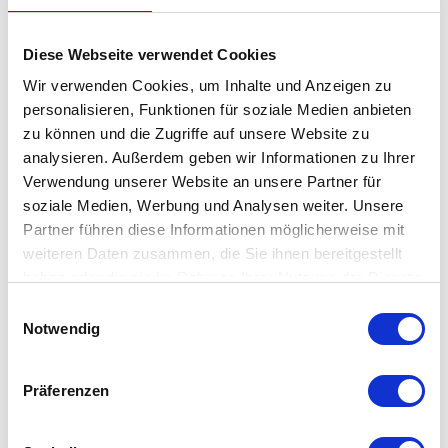
Diese Webseite verwendet Cookies
Wir verwenden Cookies, um Inhalte und Anzeigen zu
personalisieren, Funktionen für soziale Medien anbieten
zu können und die Zugriffe auf unsere Website zu
analysieren. Außerdem geben wir Informationen zu Ihrer
Secto Design - Victo
Secto Design - Teelo
Verwendung unserer Website an unsere Partner für
Pendelleuchte
Tischleuchte
soziale Medien, Werbung und Analysen weiter. Unsere
auswählen
auswählen
Farbe
Farbe
Partner führen diese Informationen möglicherweise mit
Ab
735,00 €
Ab
595,00 €
weiteren Daten zusammen, die Sie ihnen bereitgestellt
865,00 €
700,00 €
haben oder die sie im Rahmen Ihrer Nutzung der Dienste
gesammelt haben. Mehr dazu in unserer
Einwilligungsauswahl
Datenschutzerklärung
Notwendig
Präferenzen