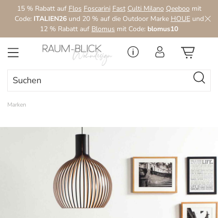
15 % Rabatt auf
Flos
Foscarini
Fast
Culti Milano
Qeeboo
mit
Zum Hauptinhalt springen
Code:
ITALIEN26
und 20 % auf die Outdoor Marke
HOUE
und
12 % Rabatt auf
Blomus
mit Code:
blomus10
Marken