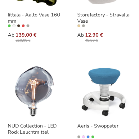
Iittala - Aalto Vase 160
Storefactory - Stravalla
mm
Vase
auswählen
auswähle
Varianten
Varianten
Ab
139,00 €
Ab
12,90 €
250,00 €
49,90 €
NUD Collection - LED
Aeris - Swoppster
Rock Leuchtmittel