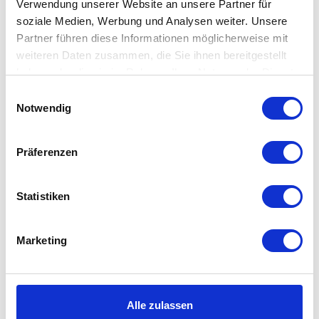
Verwendung unserer Website an unsere Partner für
soziale Medien, Werbung und Analysen weiter. Unsere
Partner führen diese Informationen möglicherweise mit
weiteren Daten zusammen, die Sie ihnen bereitgestellt
haben oder die sie im Rahmen Ihrer Nutzung der Dienste
gesammelt haben. Mehr dazu in unserer
Einwilligungsauswahl
Storefactory -
Jan Kurtz - Palau
Datenschutzerklärung
Notwendig
Granholmen
Pflanzkorb
Kerzenhalter
auswähle
Varianten
auswählen
Varianten
Ab
83,00 €
Präferenzen
Ab
19,90 €
98,00 €
54,90 €
Statistiken
Marketing
Alle zulassen