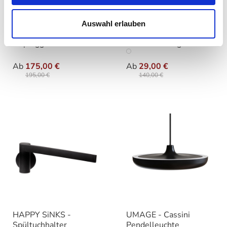
Auswahl erlauben
Flos - Bon Jour
Audo - Norm
Unplugged
Handtuchstange
auswählen
auswählen
Varianten
Farbe
Ab
175,00 €
Ab
29,00 €
195,00 €
140,00 €
HAPPY SiNKS -
UMAGE - Cassini
Spültuchhalter
Pendelleuchte