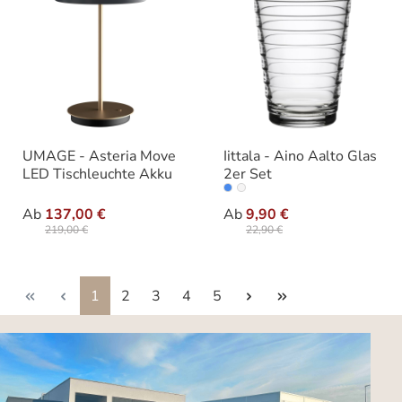
UMAGE - Asteria Move
Iittala - Aino Aalto Glas
LED Tischleuchte Akku
2er Set
auswählen
auswähle
Farbe
Varianten
Ab
137,00 €
Ab
9,90 €
219,00 €
22,90 €
Seite
Seite
Seite
Seite
Seite
1
2
3
4
5