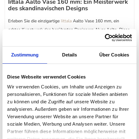
Iittala Aalto Vase 160 mm: Ein Meisterwerk
des skandinavischen Designs
Erleben Sie die einzigartige
Iittala
Aalto Vase 160 mm, ein
echtes Kunstwerk des berühmten Designers Alvar Aalto. Diese
Vase
vereint fließende Wellen und hochwertige
Handwerkskunst, inspiriert von den finnischen Seen.
Zustimmung
Details
Über Cookies
Was charakterisiert die Iittala Aalto Vase 160
mm?
Diese Webseite verwendet Cookies
Die Iittala Aalto Vase 160 mm zeichnet sich durch ihre zeitlosen
Wir verwenden Cookies, um Inhalte und Anzeigen zu
Wellen aus, die erstmals 1937 auf der Weltausstellung für
personalisieren, Funktionen für soziale Medien anbieten
Aufsehen sorgten. Jede Vase wird mundgeblasen und von
zu können und die Zugriffe auf unsere Website zu
Hand geschnitten, was sie zu einem unverwechselbaren Unikat
analysieren. Außerdem geben wir Informationen zu Ihrer
Verwendung unserer Website an unsere Partner für
macht.
soziale Medien, Werbung und Analysen weiter. Unsere
Partner führen diese Informationen möglicherweise mit
Natürliche Eleganz für Ihr Zuhause
weiteren Daten zusammen, die Sie ihnen bereitgestellt