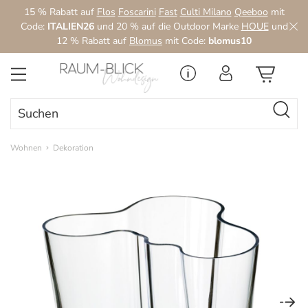
15 % Rabatt auf
Flos
Foscarini
Fast
Culti Milano
Qeeboo
mit
Zum Hauptinhalt springen
Code:
ITALIEN26
und 20 % auf die Outdoor Marke
HOUE
und
12 % Rabatt auf
Blomus
mit Code:
blomus10
Wohnen
Dekoration
Bildergalerie überspringen