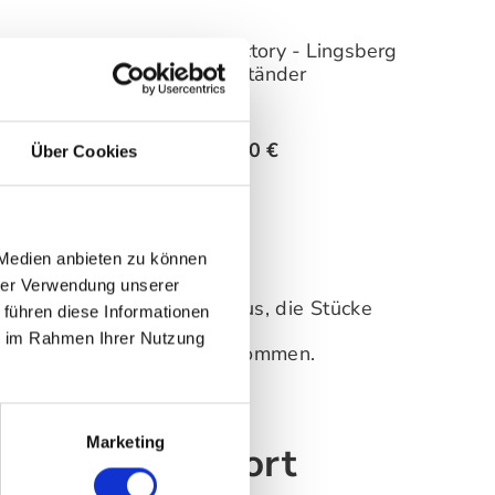
lmen
Storefactory - Lingsberg
Kerzenständer
hlen
auswählen
Varianten
Ab
69,90 €
Über Cookies
 Medien anbieten zu können
hrer Verwendung unserer
ie Marke geht darüber hinaus, die Stücke
 führen diese Informationen
ie im Rahmen Ihrer Nutzung
ige Gefühl, nach Hause zu kommen.
Marketing
als Zufluchtsort