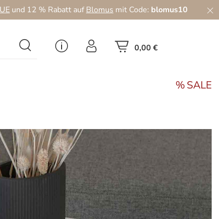
UE
und 12 % Rabatt auf
Blomus
mit Code:
blomus10
0,00 €
SALE