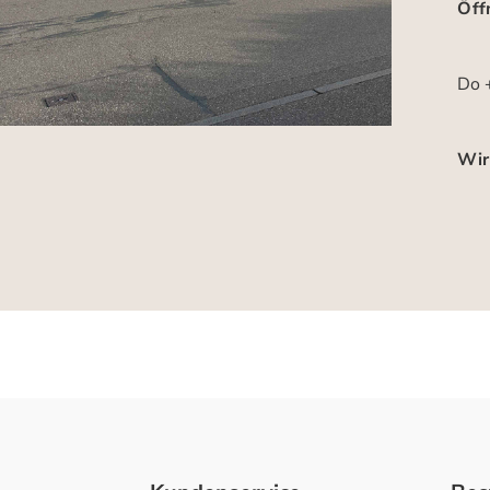
Öff
Do +
Wir