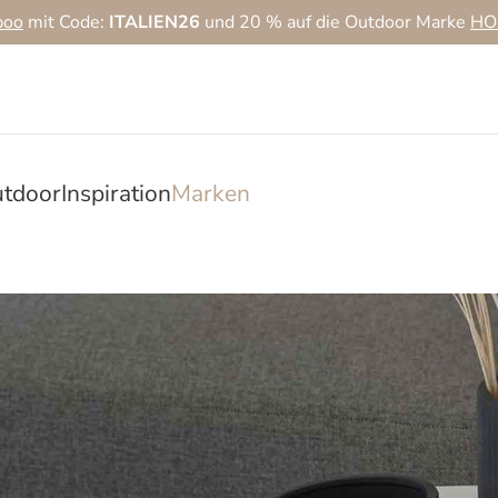
boo
mit Code:
ITALIEN26
und 20 % auf die Outdoor Marke
HO
tdoor
Inspiration
Marken