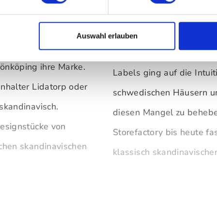
h und naturnah ist. Das
Bevor die Gründer von St
tory." Mit diesen Worten
Leben riefen, sammelten 
Auswahl erlauben
n, im Jahr 2016
Innenarchitektur und auc
önköping ihre Marke.
Labels ging auf die Intui
enhalter Lidatorp oder
schwedischen Häusern u
skandinavisch.
diesen Mangel zu behebe
Designstücke von
Storefactory bis heute f
schen skandinavischen
klassisch skandinavischen