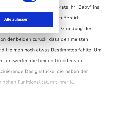
orefactory Madeleine und Mats ihr "Baby" ins
sie langjährige Erfahrung im Bereich
Alle zulassen
h im Handel. Der Impuls zur Gründung des
tion der beiden zurück, dass den meisten
nd Heimen noch etwas Bestimmtes fehlte. Um
n, entwerfen die beiden Gründer von
aszinierende Designstücke, die neben der
 hohen Funktionalität, mit ihrer Kl