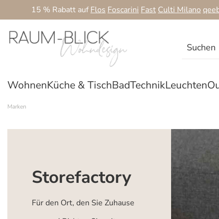
15 % Rabatt auf
Flos
Foscarini
Fast
Culti Milano
qee
 Hauptinhalt springen
Zur Suche springen
Zur Hauptnavigation springen
Wohnen
Küche & Tisch
Bad
Technik
Leuchten
Ou
Marken
Storefactory
Für den Ort, den Sie Zuhause