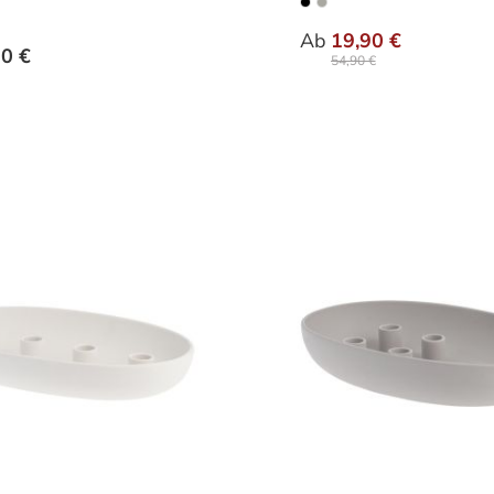
auswählen
auswä
nten
Varianten
Ab
19,90 €
90 €
54,90 €