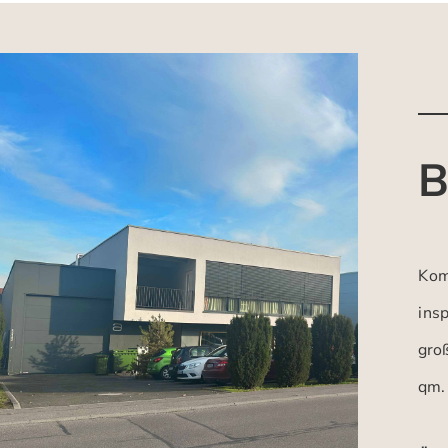
B
Kom
insp
gro
qm.