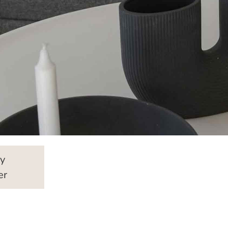
ry
er