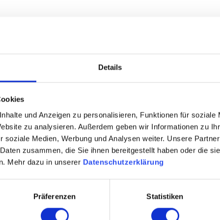
ctory - Gröndal
Storefactory- Gullho
alter
Kerzenhalter
auswählen
auswä
nten
Varianten
90 €
Ab
25,90 €
Details
€
54,90 €
Cookies
nhalte und Anzeigen zu personalisieren, Funktionen für soziale
Website zu analysieren. Außerdem geben wir Informationen zu I
es
Designs erinnert. Aber d
r soziale Medien, Werbung und Analysen weiter. Unsere Partner
 Daten zusammen, die Sie ihnen bereitgestellt haben oder die s
ür heimelige
vermitteln das einzigart
n. Mehr dazu in unserer
Datenschutzerklärung
Präferenzen
Statistiken
Das Zuhause 
rechen, reden sie oft