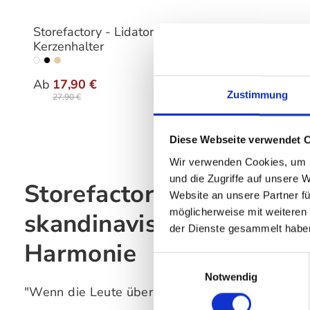
Storefactory - Lidatorp
Storefa
Kerzenhalter
Kerzenh
auswählen
Varianten
Varia
Ab
17,90 €
Ab
26,
Zustimmung
27,90 €
54,90 
Diese Webseite verwendet 
Wir verwenden Cookies, um I
und die Zugriffe auf unsere 
Storefactory – klassisch
Website an unsere Partner fü
möglicherweise mit weiteren
skandinavisches Design f
der Dienste gesammelt habe
Harmonie
Einwilligungsauswahl
Notwendig
"Wenn die Leute über skandinavisches Design sp