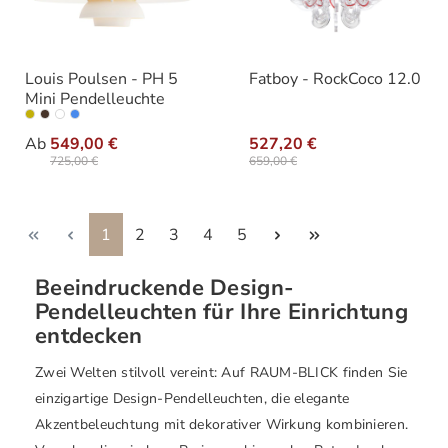
Louis Poulsen - PH 5
Fatboy - RockCoco 12.0
Mini Pendelleuchte
auswählen
Varianten
Ab
549,00 €
527,20 €
725,00 €
659,00 €
Seite
Seite
Seite
Seite
Seite
1
2
3
4
5
Beeindruckende Design-
Pendelleuchten für Ihre Einrichtung
entdecken
Zwei Welten stilvoll vereint: Auf RAUM-BLICK finden Sie
einzigartige Design-Pendelleuchten, die elegante
Akzentbeleuchtung mit dekorativer Wirkung kombinieren.