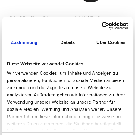
UMAGE - Clava Dine
UMAGE - Rosette
Leuchte
Kabelset
auswählen
auswäh
Ausführung
Ausführung
Ab
129,00 €
Ab
26,00 €
Zustimmung
Details
Über Cookies
269,00 €
32,95 €
Diese Webseite verwendet Cookies
Wir verwenden Cookies, um Inhalte und Anzeigen zu
personalisieren, Funktionen für soziale Medien anbieten
zu können und die Zugriffe auf unsere Website zu
analysieren. Außerdem geben wir Informationen zu Ihrer
Verwendung unserer Website an unsere Partner für
soziale Medien, Werbung und Analysen weiter. Unsere
Partner führen diese Informationen möglicherweise mit
weiteren Daten zusammen, die Sie ihnen bereitgestellt
UMAGE - Rosette mini
UMAGE - Kabel
haben oder die sie im Rahmen Ihrer Nutzung der Dienste
Kabelsatz
Connector