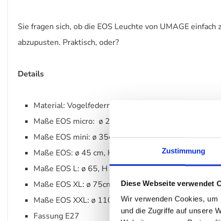
Sie fragen sich, ob die EOS Leuchte von UMAGE einfach z
abzupusten. Praktisch, oder?
Details
Material: Vogelfedern
Maße EOS micro: ø
22 cm H 16 cm
Maße EOS mini: ø 35cm, H 20 cm
Zustimmung
Maße EOS: ø 45 cm, H 30 cm
Maße EOS L: ø 65, H 40 cm
Diese Webseite verwendet 
Maße EOS XL: ø 75cm, H 45 cm
Wir verwenden Cookies, um I
Maße EOS XXL: ø 110 cm, H 70 cm
und die Zugriffe auf unsere 
Fassung E27