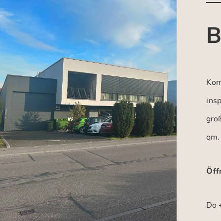
B
Kom
insp
gro
qm.
Öff
Do +