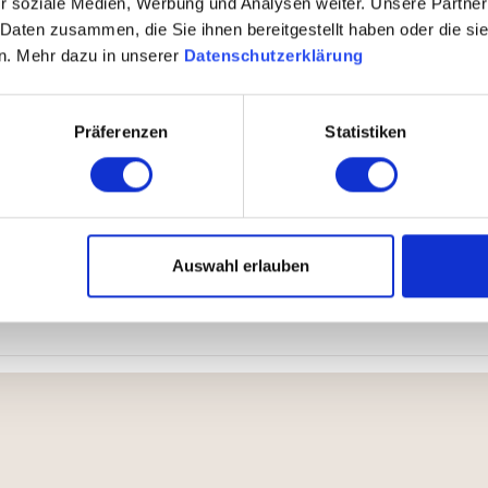
r soziale Medien, Werbung und Analysen weiter. Unsere Partner
 Daten zusammen, die Sie ihnen bereitgestellt haben oder die s
n. Mehr dazu in unserer
Datenschutzerklärung
chtmittel der Energieklassen A bis G
Präferenzen
Statistiken
et weiß oder schwarz (E27 Fassung + Baldachin) und LED Leu
fizienzklasse D
Auswahl erlauben