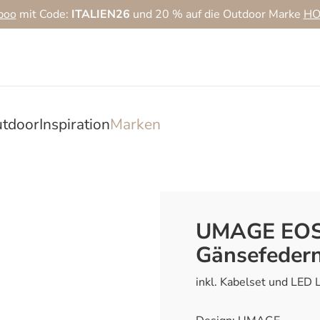
boo
mit Code:
ITALIEN26
und 20 % auf die Outdoor Marke
HO
tdoor
Inspiration
Marken
UMAGE EOS
Gänsefeder
inkl. Kabelset und LED 