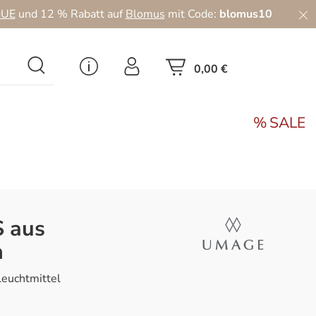
UE
und 12 % Rabatt auf
Blomus
mit Code:
blomus10
0,00 €
SALE
 aus
n
Leuchtmittel