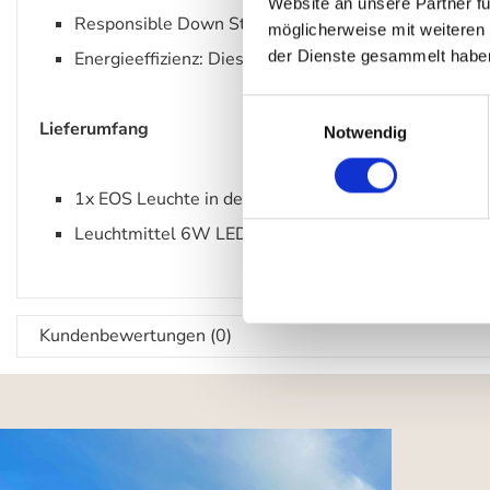
Website an unsere Partner fü
Responsible Down Standard zertifiziert
möglicherweise mit weiteren
der Dienste gesammelt habe
Energieeffizienz: Diese Leuchte ist geeignet für Leu
Einwilligungsauswahl
Lieferumfang
Notwendig
1x EOS Leuchte in der gewählten Größe inkl. Kabels
Leuchtmittel 6W LED UMage Idea, 803 lm, Energieef
Kundenbewertungen (0)