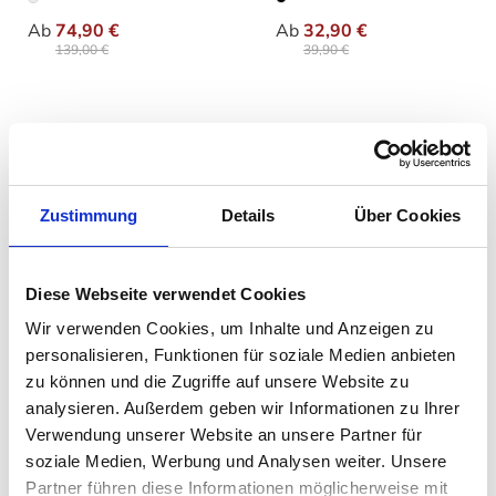
auswählen
auswähle
Varianten
Varianten
Ab
74,90 €
Ab
32,90 €
139,00 €
39,90 €
Zustimmung
Details
Über Cookies
Diese Webseite verwendet Cookies
Wir verwenden Cookies, um Inhalte und Anzeigen zu
Philippi - Float Vase
Philippi - Cubo
personalisieren, Funktionen für soziale Medien anbieten
Teelichthalter
zu können und die Zugriffe auf unsere Website zu
auswählen
Varianten
analysieren. Außerdem geben wir Informationen zu Ihrer
Ab
39,90 €
29,90 €
Verwendung unserer Website an unsere Partner für
49,90 €
34,90 €
soziale Medien, Werbung und Analysen weiter. Unsere
Partner führen diese Informationen möglicherweise mit