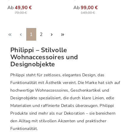
auswählen
auswähle
Varianten
Varianten
Ab
49,90 €
Ab
99,00 €
79,00 €
149,00 €
Seite
Seite
1
2
Philippi – Stilvolle
Wohnaccessoires und
Designobjekte
Philippi steht für zeitloses, elegantes Design, das
Funktionalität mit Ästhetik vereint. Die Marke hat sich auf
hochwertige Wohnaccessoires, Geschenkartikel und
Designobjekte spezialisiert, die durch klare Linien, edle
Materialien und raffinierte Details überzeugen. Philippi
Produkte sind mehr als nur Dekoration – sie bereichern
den Alltag mit stilvollen Akzenten und praktischer
Funktionalität.