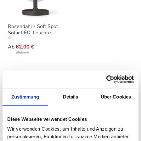
Rosendahl - Soft Spot
Solar LED-Leuchte
auswählen
Variante
Ab
62,00 €
88,95 €
Rosendahl – Dänisches Design mit
Funktionalität und Eleganz
Zustimmung
Details
Über Cookies
Die Marke Rosendahl steht für zeitlose Eleganz und
funktionales Design. Mit einer Mischung aus
skandinavischer Ästhetik und hoher Verarbeitungsqualität
Diese Webseite verwendet Cookies
kreiert Rosendahl Produkte, die den Alltag bereichern und
Wir verwenden Cookies, um Inhalte und Anzeigen zu
stilvolle Akzente setzen. Besonders beliebt sind die
personalisieren, Funktionen für soziale Medien anbieten
innovativen Lichtlösungen wie die
Soft Spot LED-