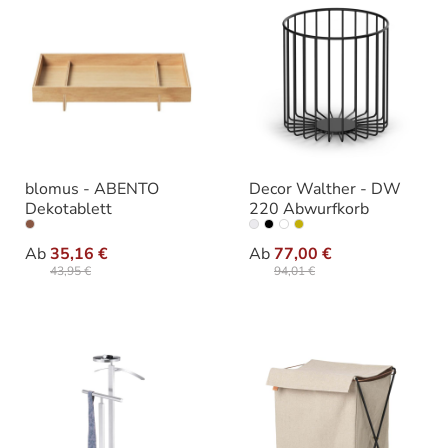
blomus - ABENTO
Decor Walther - DW
Dekotablett
220 Abwurfkorb
auswählen
auswählen
Varianten
Farbe
Ab
35,16 €
Ab
77,00 €
43,95 €
94,01 €