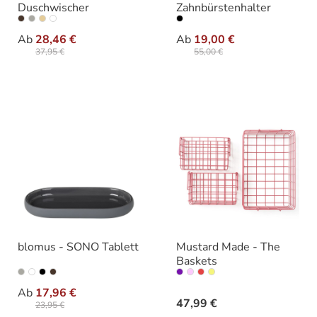
Duschwischer
Zahnbürstenhalter
auswählen
auswäh
Varianten
Ausführung
Ab
28,46 €
Ab
19,00 €
37,95 €
55,00 €
blomus - SONO Tablett
Mustard Made - The
Baskets
auswählen
auswähle
Varianten
Varianten
Ab
17,96 €
47,99 €
23,95 €