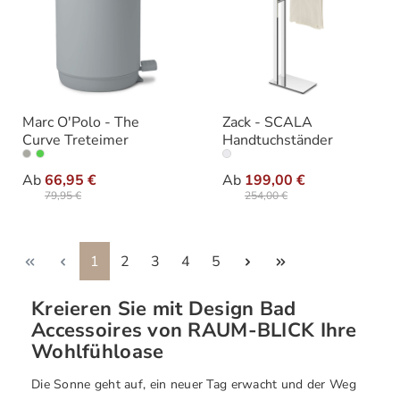
Marc O'Polo - The
Zack - SCALA
Curve Treteimer
Handtuchständer
auswählen
auswähle
Varianten
Varianten
Ab
66,95 €
Ab
199,00 €
79,95 €
254,00 €
Seite
Seite
Seite
Seite
Seite
1
2
3
4
5
Kreieren Sie mit Design Bad
Accessoires von RAUM-BLICK Ihre
Wohlfühloase
Die Sonne geht auf, ein neuer Tag erwacht und der Weg