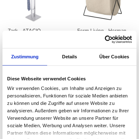
Zack - ATACIO
Ferm Living - Herman
Stummer Diener
Wäschekorb
Edelstahl
126,00 €
269,00 €
Zustimmung
Details
Über Cookies
169,00 €
340,00 €
Diese Webseite verwendet Cookies
Wir verwenden Cookies, um Inhalte und Anzeigen zu
personalisieren, Funktionen für soziale Medien anbieten
zu können und die Zugriffe auf unsere Website zu
analysieren. Außerdem geben wir Informationen zu Ihrer
Verwendung unserer Website an unsere Partner für
soziale Medien, Werbung und Analysen weiter. Unsere
Partner führen diese Informationen möglicherweise mit