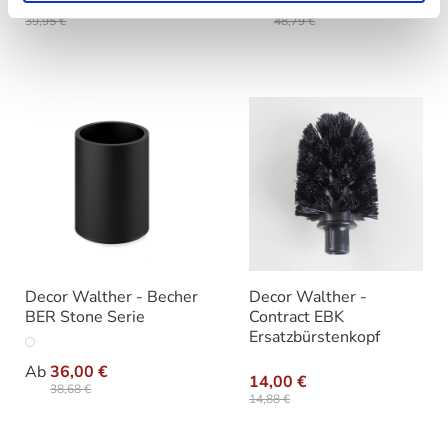
36,90 €
Ab
39,90 €
39,95 €
48,79 €
Decor Walther - Becher
Decor Walther -
BER Stone Serie
Contract EBK
Ersatzbürstenkopf
auswählen
Farbe
Ab
36,00 €
14,00 €
38,68 €
14,88 €