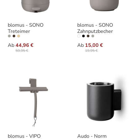
blomus - SONO
blomus - SONO
Treteimer
Zahnputzbecher
auswählen
auswähle
Varianten
Varianten
Ab
44,96 €
Ab
15,00 €
59,95 €
19,95 €
blomus - VIPO
Audo - Norm