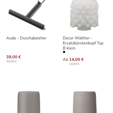
Audo - Duschabzieher
Decor Walther -
Ersatzbürstenkopf Typ
B klein
auswäh
Ausführung
39,00 €
Ab
14,00 €
94,00 €
14,88 €