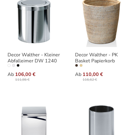
Decor Walther - Kleiner
Decor Walther - PK
Abfalleimer DW 1240
Basket Papierkorb
auswählen
auswäh
Variante
Ausführung
Ab
106,00 €
Ab
110,00 €
111,86 €
116,62 €