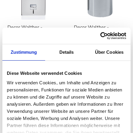
Decor Walther -
Decor Walther -
Treteimer (soft Close)
Papierkorb DW 104 /
TE 70
105
auswählen
auswählen
Variante
Variante
Ab
243,00 €
Ab
68,00 €
Zustimmung
Details
Über Cookies
255,85 €
89,25 €
Diese Webseite verwendet Cookies
Wir verwenden Cookies, um Inhalte und Anzeigen zu
personalisieren, Funktionen für soziale Medien anbieten
zu können und die Zugriffe auf unsere Website zu
analysieren. Außerdem geben wir Informationen zu Ihrer
Verwendung unserer Website an unsere Partner für
soziale Medien, Werbung und Analysen weiter. Unsere
Partner führen diese Informationen möglicherweise mit
weiteren Daten zusammen, die Sie ihnen bereitgestellt