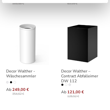
385,56 €
69,95 €
Decor Walther -
Decor Walther –
Wäschesammler
Contract Abfalleimer
DW 112
auswählen
Varianten
auswähle
Varianten
Ab
249,00 €
Ab
121,00 €
354,62 €
128,52 €