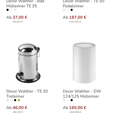
Decor Walther - Bad
Decor Walther - TE 50
Mülleimer TE 35
Pedaleimer
auswählen
auswäh
Varianten
Ausführung
Ab
37,00 €
Ab
187,00 €
39,87 €
197,54 €
Decor Walther - TE 30
Decor Walther - DW
Treteimer
124/125 Mülleimer
auswählen
auswäh
Ausführung
Ausführung
Ab
46,00 €
Ab
160,00 €
48,79 €
168,98 €