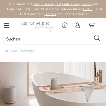
15 % Rabatt auf
Flos
Foscarini
Fast
Culti Milano
Qeeboo
mit
Zum Hauptinhalt springen
Code:
ITALIEN26
und 20 % auf die Outdoor Marke
HOUE
und
12 % Rabatt auf
Blomus
mit Code:
blomus10
Bad
Bad-Accessoires