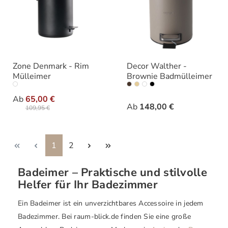
Zone Denmark - Rim
Decor Walther -
Mülleimer
Brownie Badmülleimer
auswählen
auswähle
Farbe
Varianten
Ab
65,00 €
Ab
148,00 €
109,95 €
Seite
Seite
1
2
Badeimer – Praktische und stilvolle
Helfer für Ihr Badezimmer
Ein Badeimer ist ein unverzichtbares Accessoire in jedem
Badezimmer. Bei raum-blick.de finden Sie eine große