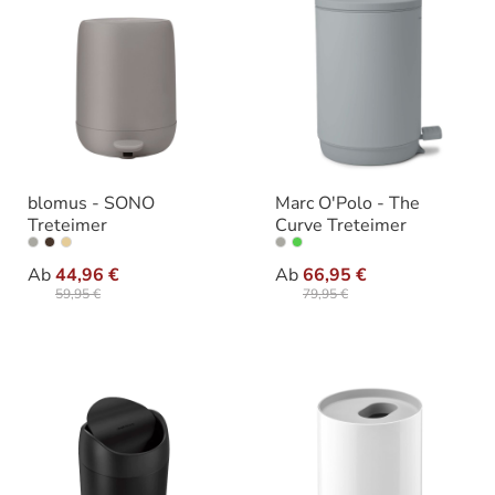
blomus - SONO
Marc O'Polo - The
Treteimer
Curve Treteimer
auswählen
auswähle
Varianten
Varianten
Ab
44,96 €
Ab
66,95 €
59,95 €
79,95 €