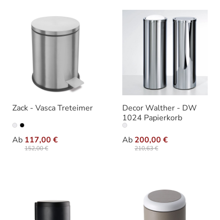
Zack - Vasca Treteimer
Decor Walther - DW
1024 Papierkorb
auswählen
auswäh
Ausführung
Ausführung
Ab
117,00 €
Ab
200,00 €
152,00 €
210,63 €