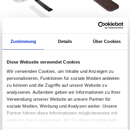
Stone Wannenablage
Decor Walther - ONYO
WAN Decor Walther
WA Wannenablage
Zustimmung
Details
Über Cookies
auswählen
auswähle
Farbe
Varianten
Ab
332,00 €
Ab
378,00 €
349,86 €
398,00 €
Diese Webseite verwendet Cookies
Wir verwenden Cookies, um Inhalte und Anzeigen zu
Wannenablagen – Praktische und
personalisieren, Funktionen für soziale Medien anbieten
stilvolle Accessoires für Ihr
zu können und die Zugriffe auf unsere Website zu
Badezimmer
analysieren. Außerdem geben wir Informationen zu Ihrer
Verwendung unserer Website an unsere Partner für
In dieser Kategorie möchten wir Ihnen unsere vielseitigen
soziale Medien, Werbung und Analysen weiter. Unsere
Wannenablagen von Marken wie
ferm LIVING
oder
Decor
Partner führen diese Informationen möglicherweise mit
Walther
vorstellen, die nicht nur praktisch, sondern auch
weiteren Daten zusammen, die Sie ihnen bereitgestellt
ein echter Hingucker in Ihrem Badezimmer sind.
haben oder die sie im Rahmen Ihrer Nutzung der Dienste