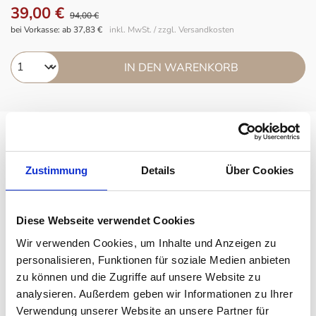
39,00 €
94,00 €
bei Vorkasse: ab 37,83 €
inkl. MwSt. / zzgl. Versandkosten
IN DEN WARENKORB
Audo Kubus
Audo Frame
Zustimmung
Details
Über Cookies
Diese Webseite verwendet Cookies
Beschreibung
Wir verwenden Cookies, um Inhalte und Anzeigen zu
Der
Audo
Duschabzieher ist reduziert auf ein Minimum und
personalisieren, Funktionen für soziale Medien anbieten
somit sehr praktisch. Er ist komplett mit Silikon ummantelt, hat
zu können und die Zugriffe auf unsere Website zu
analysieren. Außerdem geben wir Informationen zu Ihrer
keine Fugen, liegt gut in der Hand und das Reinigen der Dusche
Verwendung unserer Website an unsere Partner für
geht super einfach. Mit der Schnur oben können Sie den