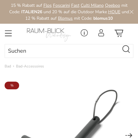
15 % Rabatt auf
Flos
Foscarini
Fast
Culti Milano
Qeeboo
mit
Zum Hauptinhalt springen
Code:
ITALIEN26
und 20 % auf die Outdoor Marke
HOUE
und
12 % Rabatt auf
Blomus
mit Code:
blomus10
Bad
Bad-Accessoires
Bildergalerie überspringen
%