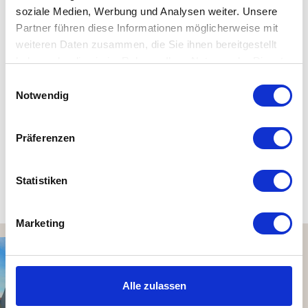
soziale Medien, Werbung und Analysen weiter. Unsere
Abzieher - entworfen von Norm - einfach in der Dusche
Partner führen diese Informationen möglicherweise mit
aufhängen.
weiteren Daten zusammen, die Sie ihnen bereitgestellt
haben oder die sie im Rahmen Ihrer Nutzung der Dienste
Details
gesammelt haben. Mehr dazu in unserer
Einwilligungsauswahl
Datenschutzerklärung
Notwendig
Material: Silikon, Stahl
Maße: L 26 cm, T 19 cm, H 2,5 cm
Präferenzen
Statistiken
Kundenbewertungen (0)
Marketing
Alle zulassen