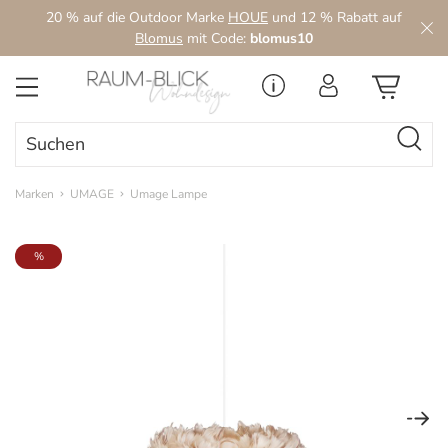
20 % auf die Outdoor Marke
HOUE
und 12 % Rabatt auf
Zum Hauptinhalt springen
Blomus
mit Code:
blomus10
Marken
UMAGE
Umage Lampe
Bildergalerie überspringen
%