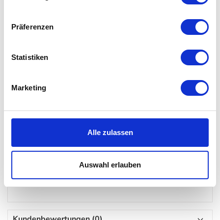
Maße EOS: ø 45 cm, H 30 cm
Maße EOS L: ø 65 cm, H 40 cm
Präferenzen
Maße EOS XL: ø 75 cm, H 45 cm
Fassung E27
Statistiken
Responsible Down Standard zertifiziert
Energieeffizienz: Diese Leuchte ist geeignet für
Leuchtmittel der Energieklassen A bis G
Marketing
Lieferumfang
Alle zulassen
1x EOS Leuchte in der gewählten Größe inkl. Kabelset
weiß oder schwarz (E27 Fassung + Baldachin)
Auswahl erlauben
1x 6W Leuchtmittel, 830Im, Energieeffizienzklasse D
Kundenbewertungen (0)