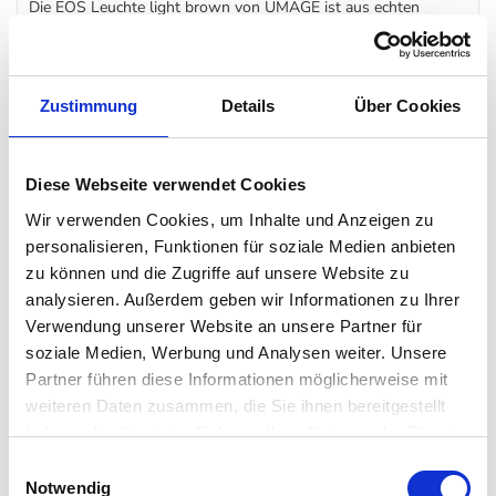
Die EOS Leuchte light brown von UMAGE ist aus echten
Vogelfedern durch die besonders warmes und indirektes Licht
erzeugt wird. Man trifft die Leuchte EOS meist im Schlafzimmer
oder auch im Wohnzimmer an.
Zustimmung
Details
Über Cookies
Geliefert wird die Leuchte fast fertig - sie muss lediglich
Diese Webseite verwendet Cookies
"aufgeschüttelt" werden.
Wir verwenden Cookies, um Inhalte und Anzeigen zu
personalisieren, Funktionen für soziale Medien anbieten
Sie fragen sich, ob die EOS Leuchte von UMAGE einfach zu
zu können und die Zugriffe auf unsere Website zu
reinigen ist oder schnell schmuddelig ist? UMAGE empfiehlt,
analysieren. Außerdem geben wir Informationen zu Ihrer
die Leuchte einfach mit einem Haartrockner / Fön abzupusten.
Verwendung unserer Website an unsere Partner für
Praktisch, oder?
soziale Medien, Werbung und Analysen weiter. Unsere
Partner führen diese Informationen möglicherweise mit
weiteren Daten zusammen, die Sie ihnen bereitgestellt
Details
haben oder die sie im Rahmen Ihrer Nutzung der Dienste
gesammelt haben. Mehr dazu in unserer
Einwilligungsauswahl
Material: Vogelfedern
Datenschutzerklärung
Notwendig