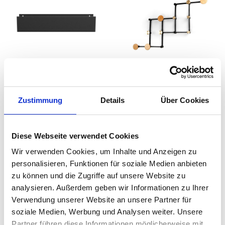
NICHBA - Shelf U40
LoCa - Xtend
Regal
Garderobenleiste
auswählen
auswählen
Farbe
Variante
Zustimmung
Details
Über Cookies
Ab
29,40 €
Ab
139,00 €
49,00 €
191,00 €
Diese Webseite verwendet Cookies
Wir verwenden Cookies, um Inhalte und Anzeigen zu
personalisieren, Funktionen für soziale Medien anbieten
zu können und die Zugriffe auf unsere Website zu
analysieren. Außerdem geben wir Informationen zu Ihrer
Verwendung unserer Website an unsere Partner für
soziale Medien, Werbung und Analysen weiter. Unsere
Partner führen diese Informationen möglicherweise mit