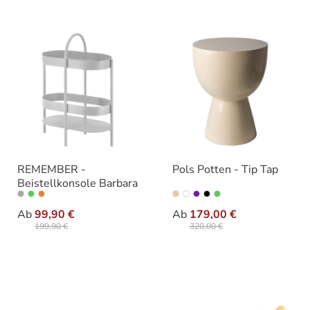
REMEMBER -
Pols Potten - Tip Tap
Beistellkonsole Barbara
auswählen
auswähle
Farbe
Varianten
Ab
99,90 €
Ab
179,00 €
199,90 €
320,00 €