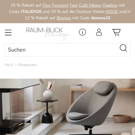
15 % Rabatt auf
Flos
Foscarini
Fast
Culti Milano
Qeeboo
mit
Zum Hauptinhalt springen
Code:
ITALIEN26
und 20 % auf die Outdoor Marke
HOUE
und
12 % Rabatt auf
Blomus
mit Code:
blomus10
SALE
Restposten