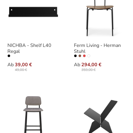
NICHBA - Shelf L40
Ferm Living - Herman
Regal
Stuhl
auswählen
auswähle
Farbe
Varianten
Ab
39,00 €
Ab
294,00 €
49,00 €
359,00 €