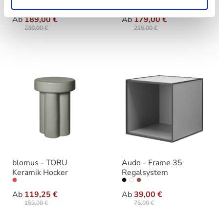
auswählen
auswäh
Ausführung
Ausführung
Ab
189,00 €
Ab
179,00 €
230,00 €
215,00 €
blomus - TORU
Audo - Frame 35
Keramik Hocker
Regalsystem
auswählen
auswäh
Ausführung
Ausführung
Ab
119,25 €
Ab
39,00 €
159,00 €
75,00 €