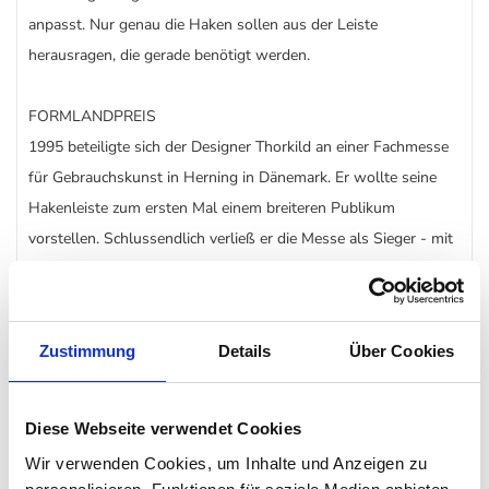
anpasst. Nur genau die Haken sollen aus der Leiste
herausragen, die gerade benötigt werden.
FORMLANDPREIS
1995 beteiligte sich der Designer Thorkild an einer Fachmesse
für Gebrauchskunst in Herning in Dänemark. Er wollte seine
Hakenleiste zum ersten Mal einem breiteren Publikum
vorstellen. Schlussendlich verließ er die Messe als Sieger - mit
dem Formlandpreis in der Tasche, der jährlich für das
innovativste Design verliehen wird. Für ihn war der Preis die
ausschlaggebende Bestätigung, die er benötigte, um seinen
Zustimmung
Details
Über Cookies
Traum einer eigenen Produktion zu realisieren. Der Anfang der
KNAX Garderobe von LoCa. GUTE LAUNE, GLANZ UND
FREUDE
Diese Webseite verwendet Cookies
Die Farben Weiß und Schwarz sind seit langem Bestandteil des
Wir verwenden Cookies, um Inhalte und Anzeigen zu
KNAX Sortiments. Nun können Eingangsbereich, Kinderzimmer,