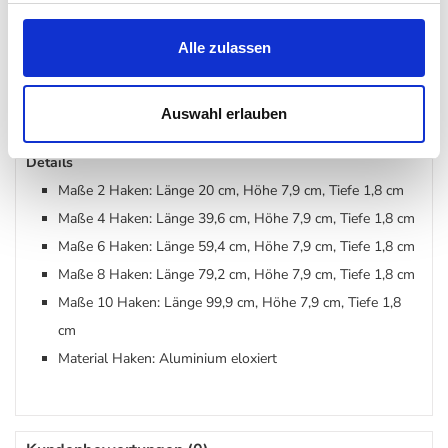
Jahreszeichnung des Massivholzes erkennen: Buche, Kirsche,
Alle zulassen
Mahagoni, Eiche, Walnuss, Birke, Ahorn und Teak. In den LoCa
Produkten sind Technik, Funktionalität und Qualität mit Design
und solidem Handwerk vereint. Schlicht und schön.
Auswahl erlauben
Details
Maße 2 Haken: Länge 20 cm, Höhe 7,9 cm, Tiefe 1,8 cm
Maße 4 Haken: Länge 39,6 cm, Höhe 7,9 cm, Tiefe 1,8 cm
Maße 6 Haken: Länge 59,4 cm, Höhe 7,9 cm, Tiefe 1,8 cm
Maße 8 Haken: Länge 79,2 cm, Höhe 7,9 cm, Tiefe 1,8 cm
Maße 10 Haken: Länge 99,9 cm, Höhe 7,9 cm, Tiefe 1,8
cm
Material Haken: Aluminium eloxiert