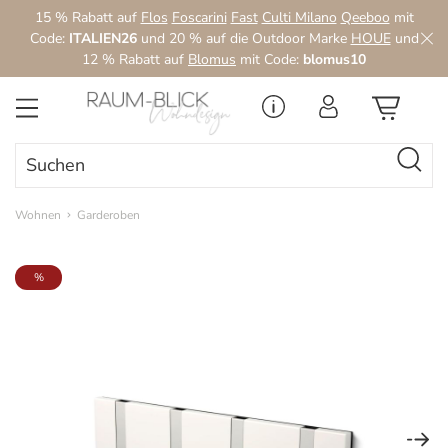
15 % Rabatt auf
Flos
Foscarini
Fast
Culti Milano
Qeeboo
mit
Zum Hauptinhalt springen
Code:
ITALIEN26
und 20 % auf die Outdoor Marke
HOUE
und
12 % Rabatt auf
Blomus
mit Code:
blomus10
Wohnen
Garderoben
Bildergalerie überspringen
%