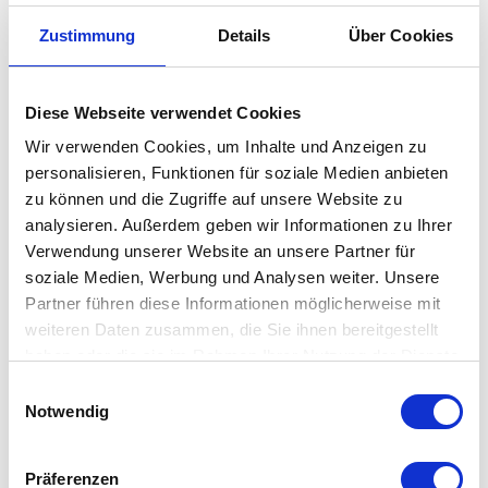
Die mini Version des Audo Klassikers
Zustimmung
Details
Über Cookies
Das Bottle Grinder mini Mühlen-Set ist das kleinere Format des
Audo
Klassikers. Das minimalistische und stilvolle Design fügt
sich in jede Kücheneinrichtung ein und verbreitet Klasse auf
Diese Webseite verwendet Cookies
dem Esszimmertisch. Dank seines Upside-Down-Designs wird
Wir verwenden Cookies, um Inhalte und Anzeigen zu
sicher gestellt, dass Salz und Pfeffer nur dann herausstreut,
personalisieren, Funktionen für soziale Medien anbieten
zu können und die Zugriffe auf unsere Website zu
wenn gemahlen wird. So werden keine Spuren auf dem
analysieren. Außerdem geben wir Informationen zu Ihrer
Esstisch hinterlassen und die Küche bleibt sauber.
Verwendung unserer Website an unsere Partner für
soziale Medien, Werbung und Analysen weiter. Unsere
Besonderheit
Partner führen diese Informationen möglicherweise mit
weiteren Daten zusammen, die Sie ihnen bereitgestellt
haben oder die sie im Rahmen Ihrer Nutzung der Dienste
der Klassiker in kleinem Design
gesammelt haben. Mehr dazu in unserer
Einwilligungsauswahl
stilvoll
Datenschutzerklärung
Notwendig
minimalistischer Look
Präferenzen