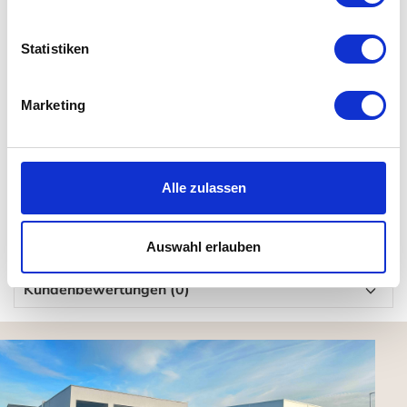
Details
Statistiken
Material:
Keramik-Mühlwerk
Marketing
Kunststoff
Edelstahl / Messing / Holz / Keramik
Maße: H 12 x Ø 7 cm
Alle zulassen
Keramik-Mühlwerk
Auswahl erlauben
Kundenbewertungen (0)