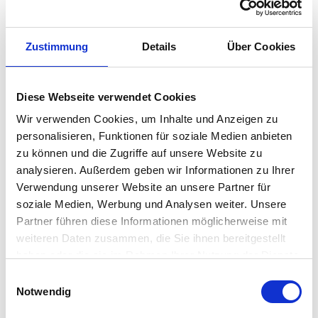
Ist die Fatboy Bolleke Mini la Surprise dimmbar?
Zustimmung
Details
Über Cookies
Ja, die
Fatboy Lampe
Bolleke Mini la Surprise bietet dimmbares
Licht mit drei Helligkeitsstufen. So können Sie die
Lichtintensität nach Ihren Wünschen anpassen. Mit einer
Diese Webseite verwendet Cookies
Akkulaufzeit von bis zu 24 Stunden bleibt die Stimmung lange
Wir verwenden Cookies, um Inhalte und Anzeigen zu
erhalten.
personalisieren, Funktionen für soziale Medien anbieten
zu können und die Zugriffe auf unsere Website zu
analysieren. Außerdem geben wir Informationen zu Ihrer
Besonderheit
Verwendung unserer Website an unsere Partner für
soziale Medien, Werbung und Analysen weiter. Unsere
dimmbar mit drei Stufen
Partner führen diese Informationen möglicherweise mit
bietet bis zu 24 Stunden Stimmungslicht
weiteren Daten zusammen, die Sie ihnen bereitgestellt
haben oder die sie im Rahmen Ihrer Nutzung der Dienste
spendet gleichmäßiges Licht über die gesamte Kugel
gesammelt haben. Mehr dazu in unserer
für Indoor & Outdoor
Einwilligungsauswahl
Datenschutzerklärung
Notwendig