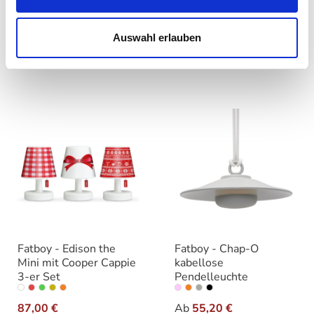
Wandleuchte
auswähle
Varianten
auswählen
Varianten
Ab
55,20 €
Auswahl erlauben
Ab
53,00 €
69,00 €
89,00 €
Fatboy - Edison the
Fatboy - Chap-O
Mini mit Cooper Cappie
kabellose
3-er Set
Pendelleuchte
auswählen
auswähle
Variante
Varianten
87,00 €
Ab
55,20 €