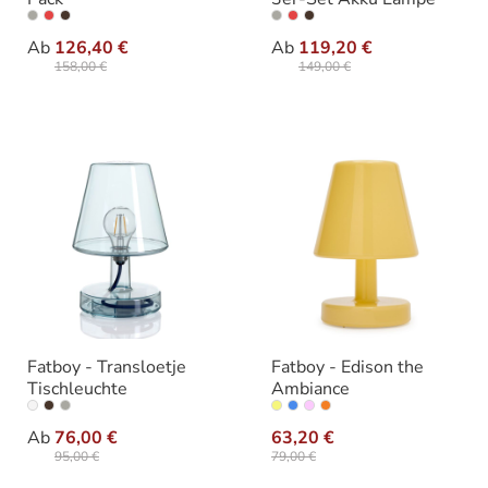
auswählen
auswähle
Ausführung
Varianten
Ab
126,40 €
Ab
119,20 €
158,00 €
149,00 €
Fatboy - Transloetje
Fatboy - Edison the
Tischleuchte
Ambiance
auswählen
auswähle
Ausführung
Varianten
Ab
76,00 €
63,20 €
95,00 €
79,00 €