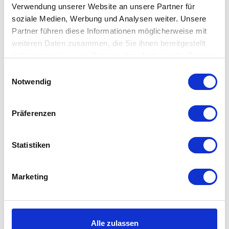
Verwendung unserer Website an unsere Partner für
soziale Medien, Werbung und Analysen weiter. Unsere
Partner führen diese Informationen möglicherweise mit
Fatboy - Edison the
Fatboy - RockCoco 12.0
Petit + Cooper Cappie
weiteren Daten zusammen, die Sie ihnen bereitgestellt
haben oder die sie im Rahmen Ihrer Nutzung der Dienste
auswählen
Variante
59,00 €
527,20 €
gesammelt haben. Mehr dazu in unserer
Einwilligungsauswahl
86,50 €
659,00 €
Datenschutzerklärung
Notwendig
Präferenzen
Statistiken
Marketing
Fatboy - Oloha
Fatboy - Cheerio
Alle zulassen
Tischlampe /
Tischlampe