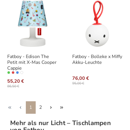
Fatboy - Edison The
Fatboy - Bolleke x Miffy
Petit mit X-Mas Cooper
Akku-Leuchte
Cappie
auswählen
Variante
76,00 €
55,20 €
95,00 €
86,50 €
Seite
Seite
1
2
Mehr als nur Licht – Tischlampen
von Fatboy