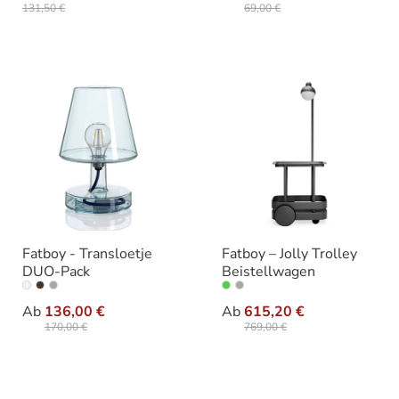
131,50 €
69,00 €
Fatboy - Transloetje
Fatboy – Jolly Trolley
DUO-Pack
Beistellwagen
auswählen
auswähle
Ausführung
Varianten
Ab
136,00 €
Ab
615,20 €
170,00 €
769,00 €