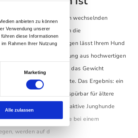
 als Körbchen ist
ne seitlich gestreckt oder in wechselnden
 Medien anbieten zu können
hrer Verwendung unserer
örbchen mit Rand begrenzen die
 führen diese Informationen
Fatboy Hundekissen
hingegen lässt Ihrem Hund
ie im Rahmen Ihrer Nutzung
 und Ausstrecken. Die Füllung aus hochwertigen
e platt zu drücken, verteilt das Gewicht
Marketing
 angenehm gegen Bodenkälte. Das Ergebnis: ein
erholsameres Schläfchen – spürbar für ältere
lichkeiten und ebenso für aktive Junghunde
Alle zulassen
 alle Vierbeiner, die gerne bei einem
legen, werden auf d