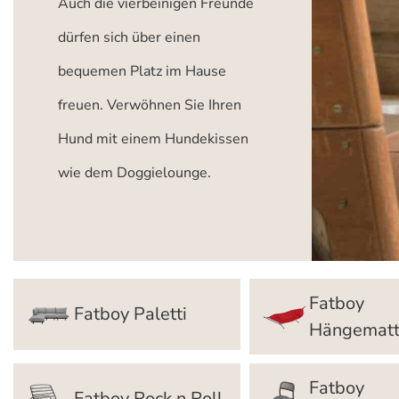
Auch die vierbeinigen Freunde
dürfen sich über einen
bequemen Platz im Hause
freuen. Verwöhnen Sie Ihren
Hund mit einem Hundekissen
wie dem Doggielounge.
Fatboy
Fatboy Paletti
Hängemat
Fatboy
Fatboy Rock n Roll