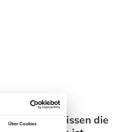
atboy Hundekissen die
Über Cookies