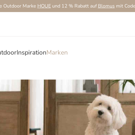
ie Outdoor Marke
HOUE
und 12 % Rabatt auf
Blomus
mit Cod
tdoor
Inspiration
Marken