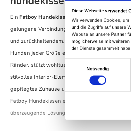
hundekissen für stilvoll
Diese Webseite verwendet 
Ein
Fatboy Hundekissen
ist mehr als ein Platz z
Wir verwenden Cookies, um I
und die Zugriffe auf unsere 
gelungene Verbindung aus hoher Bequemlichkeit
Website an unsere Partner fü
und zurückhaltendem, zeitlosem Design. Die bel
möglicherweise mit weiteren
der Dienste gesammelt habe
Hunden jeder Größe eine großflächige, ebene Li
Einwilligungsauswahl
Ränder, stützt wohltuend mit EPS-Perlen und fügt
Notwendig
stilvolles Interior-Element in moderne Wohnräum
gepflegtes Zuhause und einen glücklichen Vierbei
Fatboy Hundekissen eine langlebige, hygienisch
überzeugende Lösung.