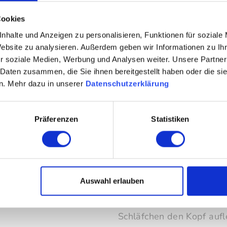
e Hunde.
bessere Wahl
Cookies
um Hinlegen: Es ist die
Viele Hunde schlafen ger
nhalte und Anzeigen zu personalisieren, Funktionen für soziale
Website zu analysieren. Außerdem geben wir Informationen zu I
, durchdachter Funktion
Positionen. Klassische K
r soziale Medien, Werbung und Analysen weiter. Unsere Partner
iebte
Doggielounge
bietet
Bewegungsfreiheit; das
 Daten zusammen, die Sie ihnen bereitgestellt haben oder die s
n. Mehr dazu in unserer
Datenschutzerklärung
egefläche ohne harte
Platz zum Dehnen, Rollen
 sich zugleich als
EPS-Perlen gibt nach, ohn
Präferenzen
Statistiken
e ein. Wer Wert auf ein
gleichmäßig und isoliert
ner legt, findet im
ruhigeres, längeres und 
e und optisch
Hunde mit Gelenkempfind
Auswahl erlauben
nach dem Toben. Und auch
Schläfchen den Kopf auf