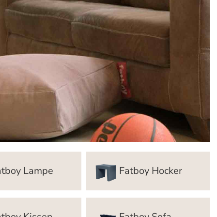
atboy Lampe
Fatboy Hocker
atboy Kissen
Fatboy Sofa