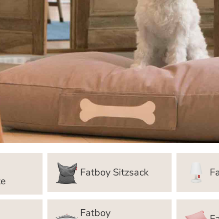
Fatboy Sitzsack
F
te
Fatboy
F