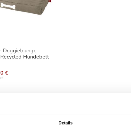
- Doggielounge
 Recycled Hundebett
auswählen
nten
20 €
 €
kte Fatboy
Warum ein F
Details