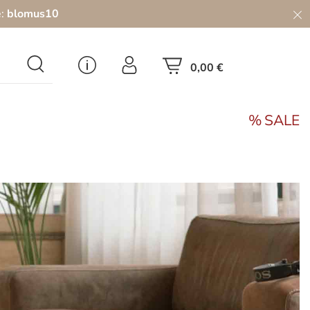
e:
blomus10
0,00 €
SALE