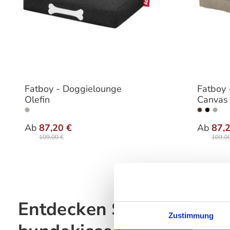
Fatboy - Doggielounge
Fatboy 
Olefin
Canvas
auswählen
Varianten
Varia
Ab
87,20 €
Ab
87,
109,00 €
109,00
Entdecken Sie das perfe
Zustimmung