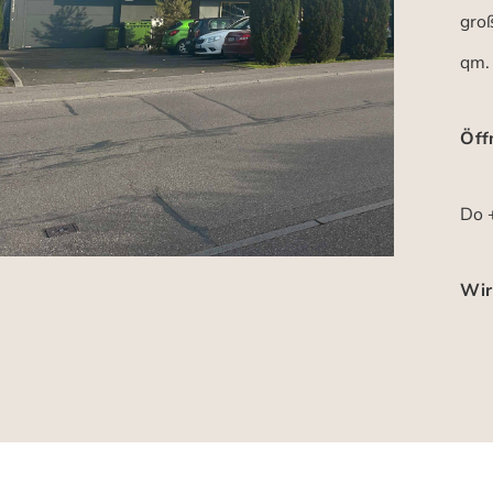
gro
qm.
Öff
Do +
Wir