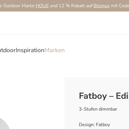
ie Outdoor Marke
HOUE
und 12 % Rabatt auf
Blomus
mit Cod
tdoor
Inspiration
Marken
Fatboy – Edi
3-Stufen dimmbar
Design: Fatboy