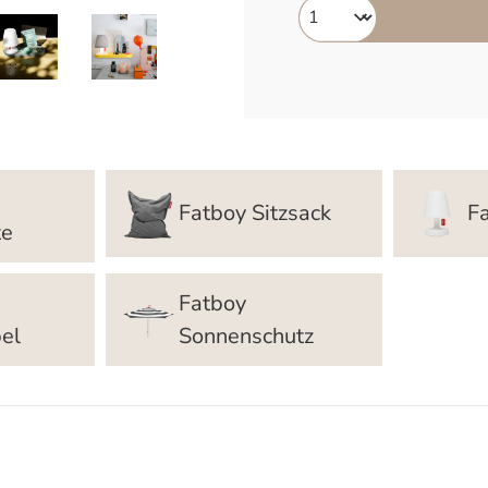
Fatboy Sitzsack
F
te
Fatboy
el
Sonnenschutz