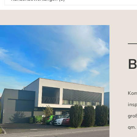
B
Kom
insp
gro
qm.