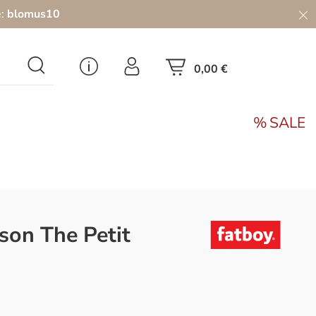
e:
blomus10
0,00 €
SALE
son The Petit