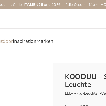
boo
mit Code:
ITALIEN26
und 20 % auf die Outdoor Marke
HO
tdoor
Inspiration
Marken
KOODUU – S
Leuchte
LED-Akku-Leuchte, Wei