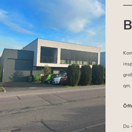
B
Kom
insp
gro
qm.
Öff
Do +