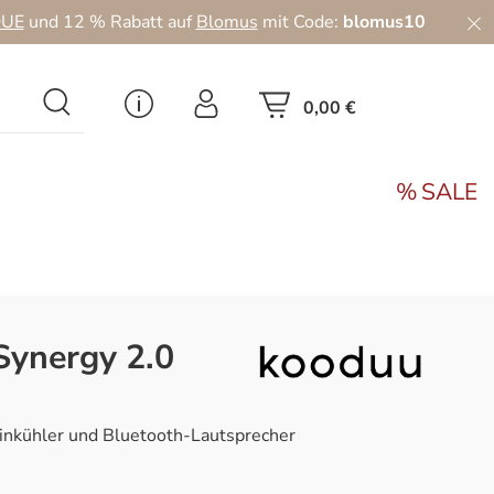
UE
und 12 % Rabatt auf
Blomus
mit Code:
blomus10
0,00 €
SALE
ynergy 2.0
nkühler und Bluetooth-Lautsprecher