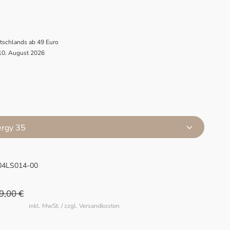
utschlands ab 49 Euro
 10. August 2026
ergy 35
04LS014-00
9,00 €
inkl. MwSt. / zzgl. Versandkosten