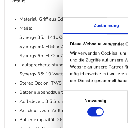
Details
Material: Griff aus Echtleder
Zustimmung
Maße:
Synergy 35: H 41x Ø 24 cm / Gewicht: 1,5 kg
Diese Webseite verwendet 
Synergy 50: H 56 x Ø 32 cm / Gewicht: 2,65 kg
Wir verwenden Cookies, um I
Synergy 65: H 72 x Ø 41 cm / Gewicht: 4,25 kg
und die Zugriffe auf unsere 
Lautsprecherleistung:
Website an unsere Partner fü
Synergy 35: 10 Watt / Synergy 50: 10 Watt / Syner
möglicherweise mit weiteren
der Dienste gesammelt habe
Stereo Option: TWS (True Wireless Stereo)
Batterielebensdauer: bis zu 10 Stunden
Einwilligungsauswahl
Notwendig
Aufladezeit: 3,5 Stunden
Anschluss zum Aufladen: USB-C
Batteriekapazität: 2600 mAh