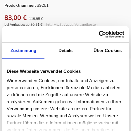
Produktnummer:
39251
83,00 €
119,95 €
bei Vorkasse: ab 80,51 €
inkl. MwSt. / zzgl. Versandkosten
IN DEN WARENKORB
Zustimmung
Details
Über Cookies
Beschreibung
Diese Webseite verwendet Cookies
Fast jedes Kind hatte einen Teddy - einen Bär. Ein Bär erwärmt
Wir verwenden Cookies, um Inhalte und Anzeigen zu
einfach jedes Herz. So auch der Kay Bojesen Holz-Bär. Er
personalisieren, Funktionen für soziale Medien anbieten
schmeichelt sich im Nu in unsere Herzen ein. Anzutreffen ist er
zu können und die Zugriffe auf unsere Website zu
in Büros, Wohnzimmern und natürlich in Kinderzimmern.
analysieren. Außerdem geben wir Informationen zu Ihrer
Verwendung unserer Website an unsere Partner für
soziale Medien, Werbung und Analysen weiter. Unsere
Details
Partner führen diese Informationen möglicherweise mit
Material: Eiche natur
weiteren Daten zusammen, die Sie ihnen bereitgestellt