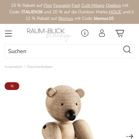
15 % Rabatt auf
Flos
Foscarini
Fast
Culti Milano
Qeeboo
mit
Zum Hauptinhalt springen
Code:
ITALIEN26
und 20 % auf die Outdoor Marke
HOUE
und
12 % Rabatt auf
Blomus
mit Code:
blomus10
Inspiration
Geschenkideen
Bildergalerie überspringen
%