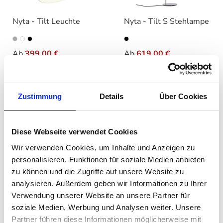
Nyta - Tilt Leuchte
Nyta - Tilt S Stehlampe
auswählen
auswählen
Ausführung
Farbe
Ab
399,00 €
Ab
619,00 €
490,00 €
695,00 €
Zustimmung
Details
Über Cookies
Diese Webseite verwendet Cookies
Wir verwenden Cookies, um Inhalte und Anzeigen zu
personalisieren, Funktionen für soziale Medien anbieten
zu können und die Zugriffe auf unsere Website zu
analysieren. Außerdem geben wir Informationen zu Ihrer
Verwendung unserer Website an unsere Partner für
Nyta - Tilt Globe
soziale Medien, Werbung und Analysen weiter. Unsere
Stehlampe
Partner führen diese Informationen möglicherweise mit