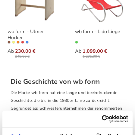
wb form - Ulmer
wb form - Lido Liege
Hocker
auswählen
auswählen
Varianten
Farbe
Ab
230,00 €
Ab
1.099,00 €
249,00 €
1.295,00 €
Die Geschichte von wb form
Die Marke wb form hat eine lange und beeindruckende
Geschichte, die bis in die 1930er Jahre zurückreicht.
Gegründet als Schwesterunternehmen der renommierten
Marke wohnbedarf, hat sich wb form auf die Produktion
und den weltweiten Vertrieb von hochwertigen
Neuauflagen von Designklassikern sowie