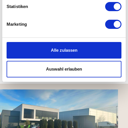
Statistiken
Das Produktsortiment von wb form
Das Produktsortiment von wb form umfasst eine breite
Marketing
Palette an Möbeln und Accessoires, die sowohl klassische
als auch moderne Designs abdecken. Zu den
bekanntesten Produkten gehören:
Alle zulassen
Ul
Auswahl erlauben
Mehr anzeigen