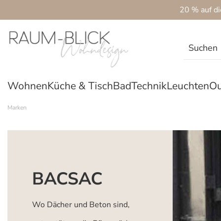
20 % auf d
 Hauptinhalt springen
Zur Suche springen
Zur Hauptnavigation springen
Wohnen
Küche & Tisch
Bad
Technik
Leuchten
Ou
Marken
BACSAC
Wo Dächer und Beton sind,