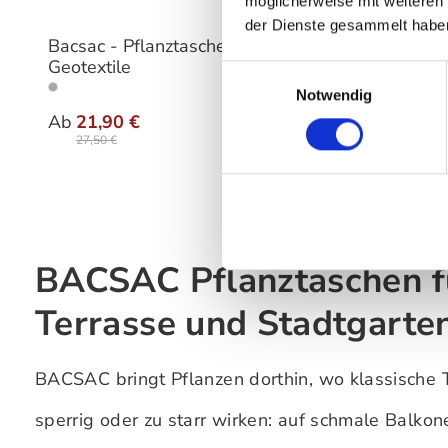
möglicherweise mit weiteren
der Dienste gesammelt habe
Bacsac - Pflanztasche POT
Bacsac 
Geotextile
Pflanzt
Einwilligungsauswahl
Notwendig
auswählen
Ausführung
Ausfü
Ab
21,90 €
Ab
119
27,50 €
196,00
BACSAC Pflanztaschen f
Terrasse und Stadtgarte
BACSAC bringt Pflanzen dorthin, wo klassische 
sperrig oder zu starr wirken: auf schmale Balkon