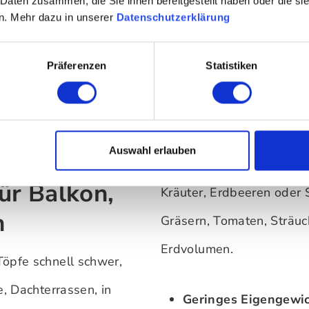
 Daten zusammen, die Sie ihnen bereitgestellt haben oder die s
n. Mehr dazu in unserer
Datenschutzerklärung
- Bacsquare
asche
Präferenzen
Statistiken
auswählen
hrung
,00 €
 €
Auswahl erlauben
ür Balkon,
Kräuter, Erdbeeren oder
n
Gräsern, Tomaten, Sträu
Erdvolumen.
Töpfe schnell schwer,
e, Dachterrassen, in
Geringes Eigengewic