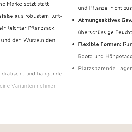
he Marke setzt statt
und Pflanze, nicht zu
efäße aus robustem, luft-
Atmungsaktives Gew
n leichter Pflanzsack,
überschüssige Feucht
t und den Wurzeln den
Flexible Formen:
Rund
Beete und Hängetasch
Platzsparende Lager
uadratische und hängende
leine Varianten nehmen