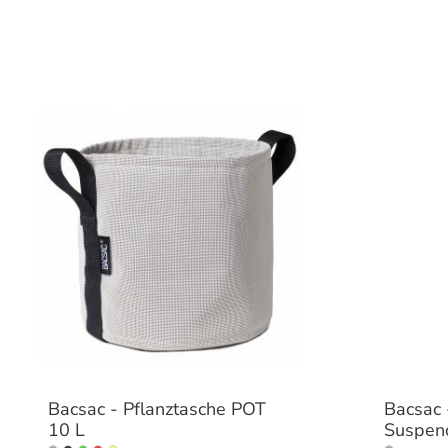
Bacsac - Pflanztasche POT
Bacsac
10 L
Suspen