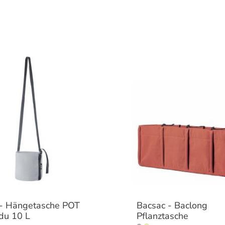
 - Hängetasche POT
Bacsac - Baclong
du 10 L
Pflanztasche