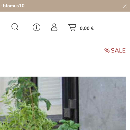
e:
blomus10
0,00 €
SALE