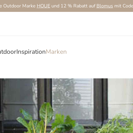
ie Outdoor Marke
HOUE
und 12 % Rabatt auf
Blomus
mit Cod
tdoor
Inspiration
Marken