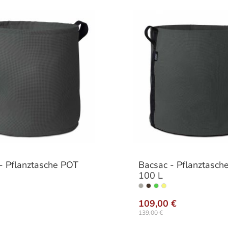
- Pflanztasche POT
Bacsac - Pflanztasch
100 L
auswählen
aus
hrung
Ausführung
109,00 €
139,00 €