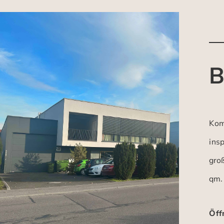
B
Kom
insp
gro
qm.
Öff