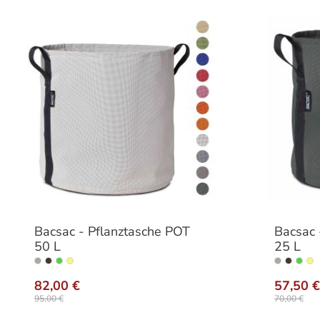
Bacsac - Pflanztasche POT
Bacsac 
50 L
25 L
auswählen
Ausführung
Ausfü
82,00 €
57,50 €
95,00 €
70,00 €