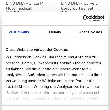
LIND DNA - Circle M
LIND DNA - Curve L
Nupo Tischset
Corduroy Tischset
auswählen
auswähle
Varianten
Varianten
Ab
20,00 €
Ab
20,00 €
Zustimmung
Details
Über Cookies
Diese Webseite verwendet Cookies
Wir verwenden Cookies, um Inhalte und Anzeigen zu
personalisieren, Funktionen für soziale Medien anbieten
zu können und die Zugriffe auf unsere Website zu
analysieren. Außerdem geben wir Informationen zu Ihrer
Verwendung unserer Website an unsere Partner für
soziale Medien, Werbung und Analysen weiter. Unsere
LIND DNA - Square L
Partner führen diese Informationen möglicherweise mit
Corduroy Tischset
weiteren Daten zusammen, die Sie ihnen bereitgestellt
auswählen
Varianten
haben oder die sie im Rahmen Ihrer Nutzung der Dienste