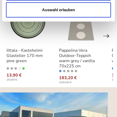
Auswahl erlauben
Iittala - Kastehelmi
Pappelina Vera
Pa
Glasteller 170 mm
Outdoor-Teppich
Ou
pine green
warm grey / vanilla
va
70x225 cm
auswählen
Varianten
A
auswähle
Ausführung
13,90 €
13
183,20 €
20,90 €
163
229,00 €