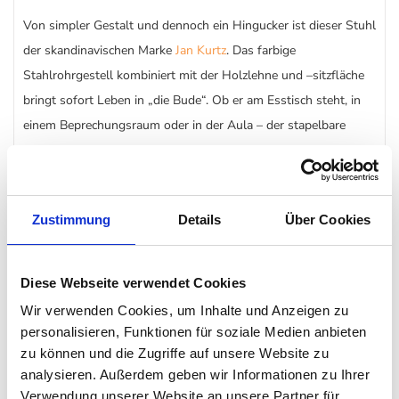
Von simpler Gestalt und dennoch ein Hingucker ist dieser Stuhl
der skandinavischen Marke
Jan Kurtz
. Das farbige
Stahlrohrgestell kombiniert mit der Holzlehne und –sitzfläche
bringt sofort Leben in „die Bude“. Ob er am Esstisch steht, in
einem Beprechungsraum oder in der Aula – der stapelbare
Stuhl macht überall eine gute Figur.
Der
Stuhl
ist in jedem Fall stabil, macht vieles mit und kann
Zustimmung
Details
Über Cookies
ganz simpel gereinigt werden. Ob in kleiner Gruppe und
derselben Farbe oder in der Masse und kunterbunt gemischt –
die Farbvarianten des Stuhl machen sich in jeder Kombination
Diese Webseite verwendet Cookies
wunderbar.
Wir verwenden Cookies, um Inhalte und Anzeigen zu
personalisieren, Funktionen für soziale Medien anbieten
Besonderheit
zu können und die Zugriffe auf unsere Website zu
analysieren. Außerdem geben wir Informationen zu Ihrer
Verwendung unserer Website an unsere Partner für