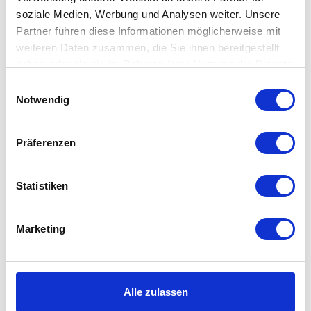
modernes Design
soziale Medien, Werbung und Analysen weiter. Unsere
stapelbar
Partner führen diese Informationen möglicherweise mit
weiteren Daten zusammen, die Sie ihnen bereitgestellt
haben oder die sie im Rahmen Ihrer Nutzung der Dienste
Details
gesammelt haben. Mehr dazu in unserer
Einwilligungsauswahl
Datenschutzerklärung
Notwendig
Material: Stahlrohr, Echtholzfurnier/Laminat
Maße: H 82 x L 43 x T 51 cm
Präferenzen
Statistiken
Kundenbewertungen (0)
Marketing
Auch interessant...
Produktgalerie überspringen
Alle zulassen
%
%
%