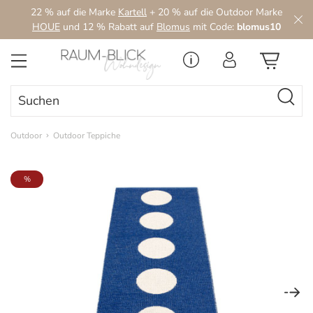
22 % auf die Marke
Kartell
+ 20 % auf die Outdoor Marke
Zum Hauptinhalt springen
HOUE
und 12 % Rabatt auf
Blomus
mit Code:
blomus10
Outdoor
Outdoor Teppiche
Bildergalerie überspringen
%