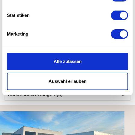
Details
Statistiken
Material: Kunststoff (ausschließlich in Schweden
hergestellt, nach Umweltkriterien und zertifiziert)
outdoorgeeignet
Marketing
bei 30° in der Maschine waschbar / nicht schleudern oder
im Trockner trocknen
in Schweden hergestellt
Alle zulassen
für Allergiker geeignet
Auswahl erlauben
Kundenbewertungen (0)