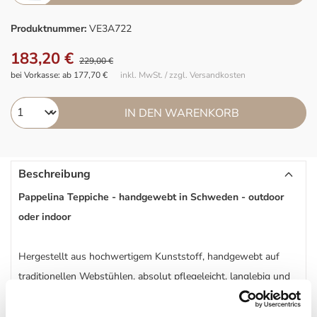
Produktnummer:
VE3A722
183,20 €
229,00 €
bei Vorkasse: ab 177,70 €
inkl. MwSt. / zzgl. Versandkosten
IN DEN WARENKORB
Beschreibung
Pappelina Teppiche - handgewebt in Schweden - outdoor
oder indoor
Hergestellt aus hochwertigem Kunststoff, handgewebt auf
traditionellen Webstühlen, absolut pflegeleicht, langlebig und
robust. Die Pappelina Läufer sind perfekt in der Küche, im Flur,
im Bad, im Kinderzimmer oder als Outdoor-Teppich auf der