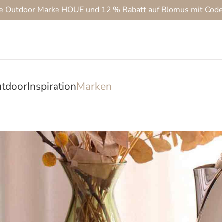
ie Outdoor Marke
HOUE
und 12 % Rabatt auf
Blomus
mit Cod
tdoor
Inspiration
Marken