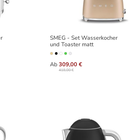
r
SMEG - Set Wasserkocher
und Toaster matt
n
auswählen
Farbe
Ab
309,00 €
418,00 €