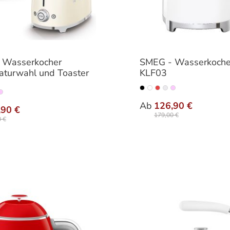
 Wasserkocher
SMEG - Wasserkoche
turwahl und Toaster
KLF03
auswähle
Farbe
auswählen
Ab
126,90 €
,90 €
179,00 €
 €