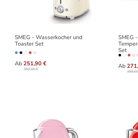
SMEG - Wasserkocher und
SMEG -
Toaster Set
Tempera
Set
auswählen
Farbe
Farbe
Ab
251,90 €
Ab
271
358,00 €
388,00