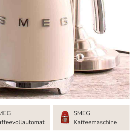
MEG
SMEG
affeevollautomat
Kaffeemaschine