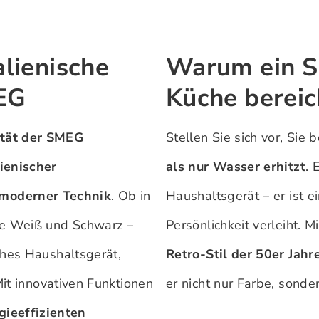
alienische
Warum ein S
EG
Küche bereic
ität der SMEG
Stellen Sie sich vor, Sie
lienischer
als nur Wasser erhitzt
. 
moderner Technik
. Ob in
Haushaltsgerät – er ist e
ie Weiß und Schwarz –
Persönlichkeit verleiht. M
ches Haushaltsgerät,
Retro-Stil der 50er Jahr
Mit innovativen Funktionen
er nicht nur Farbe, sonde
gieeffizienten