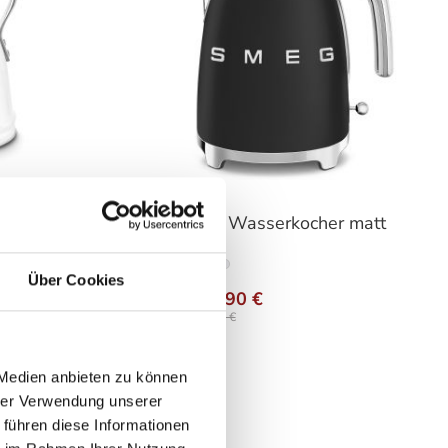
l
SMEG - Wasserkocher matt
hlen
auswählen
Farbe
Über Cookies
Ab
149,90 €
209,00 €
 Medien anbieten zu können
hrer Verwendung unserer
 führen diese Informationen