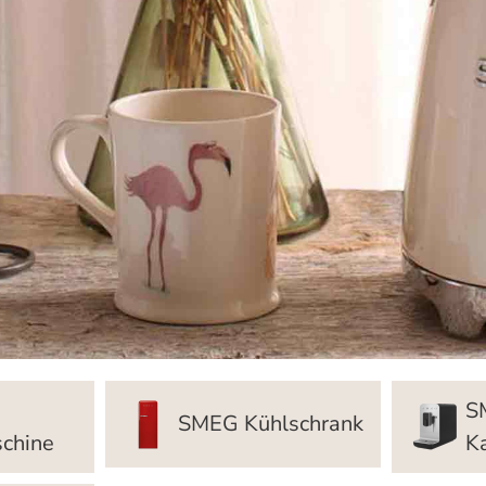
S
SMEG Kühlschrank
chine
K