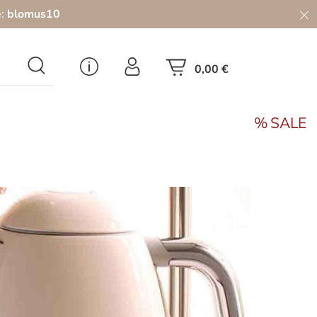
e:
blomus10
0,00 €
SALE