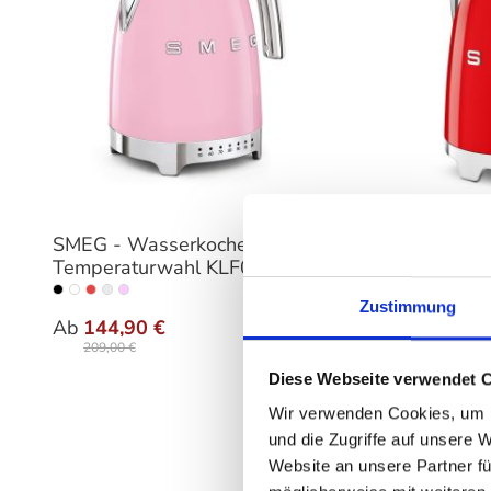
SMEG - Wasserkocher
SMEG -
Temperaturwahl KLF04
KLF05
auswählen
Farbe
Farbe
Zustimmung
Ab
144,90 €
Ab
104
209,00 €
139,00
Diese Webseite verwendet 
Wir verwenden Cookies, um I
und die Zugriffe auf unsere 
Website an unsere Partner fü