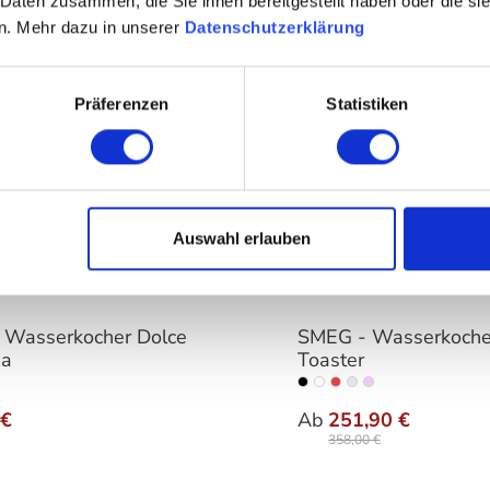
 Daten zusammen, die Sie ihnen bereitgestellt haben oder die s
n. Mehr dazu in unserer
Datenschutzerklärung
Präferenzen
Statistiken
Auswahl erlauben
 Wasserkocher Dolce
SMEG - Wasserkoche
a
Toaster
auswähle
Farbe
 €
Ab
251,90 €
358,00 €