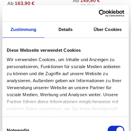
Ab
149,90 €
Ab
163,90 €
209,00 €
233,00 €
Zustimmung
Details
Über Cookies
Diese Webseite verwendet Cookies
Wir verwenden Cookies, um Inhalte und Anzeigen zu
personalisieren, Funktionen für soziale Medien anbieten
zu können und die Zugriffe auf unsere Website zu
analysieren. Außerdem geben wir Informationen zu Ihrer
Verwendung unserer Website an unsere Partner für
SMEG - Toaster TSF03
SMEG - Toaster TSF03
mit Brötchen-
soziale Medien, Werbung und Analysen weiter. Unsere
Röstaufsatz
Partner führen diese Informationen möglicherweise mit
auswählen
Farbe
auswählen
Farbe
weiteren Daten zusammen, die Sie ihnen bereitgestellt
174,90 €
189,90 €
haben oder die sie im Rahmen Ihrer Nutzung der Dienste
229,00 €
248,00 €
gesammelt haben. Mehr dazu in unserer
Einwilligungsauswahl
Datenschutzerklärung
Notwendig