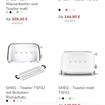
Wasserkocher und
Toaster matt
auswählen
Farbe
auswählen
Farbe
Ab
144,90 €
Ab
309,00 €
209,00 €
418,00 €
SMEG - Toaster TSF02
SMEG - Toaster matt
mit Brötchen-
TSF01
Röstaufsatz
auswählen
Farbe
auswählen
Farbe