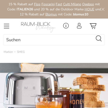
15 % Rabatt auf
Flos
Foscarini
Fast
Culti Milano
Qeeboo
mit
Zum Hauptinhalt springen
Code:
ITALIEN26
und 20 % auf die Outdoor Marke
HOUE
und
12 % Rabatt auf
Blomus
mit Code:
blomus10
Marken
SMEG