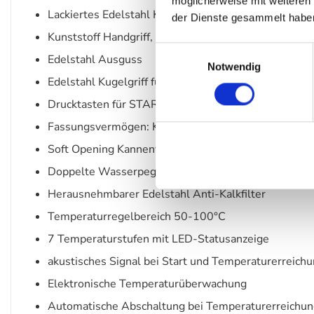
möglicherweise mit weiteren
Lackiertes Edelstahl Kannengehäuse und Verschluss
der Dienste gesammelt habe
Kunststoff Handgriff, Griffeinlage verchromt
Einwilligungsauswahl
Edelstahl Ausguss
Notwendig
Edelstahl Kugelgriff für Temperaturwahl hinterleuch
Drucktasten für START und Warmhaltefunktion, bel
Fassungsvermögen: Kanne 1,7 l circa 7 Tassen
Soft Opening Kannenverschluss
Doppelte Wasserpegelanzeige Liter/Tassen
Herausnehmbarer Edelstahl Anti-Kalkfilter
Temperaturregelbereich 50-100°C
7 Temperaturstufen mit LED-Statusanzeige
akustisches Signal bei Start und Temperaturerreich
Elektronische Temperaturüberwachung
Automatische Abschaltung bei Temperaturerreichu