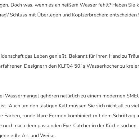
orgen. Doch was, wenn es an heißem Wasser fehlt? Haben Sie k
ag? Schluss mit Überlegen und Kopfzerbrechen: entscheiden S
 Leidenschaft das Leben genießt. Bekannt für Ihren Hand zu T
rfahrenen Designern den KLF04 50´s Wasserkocher zu kreier
 bei Wassermangel gehören natürlich zu einem modernen SMEG
t. Auch um den lästigen Kalt müssen Sie sich nicht all zu vie
e Farben, runde klare Formen kombiniert mit dem Schriftzug
e, die noch nach dem passenden Eye-Catcher in der Küche suc
igene edle Art und Weise.