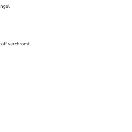
angel
toff verchromt