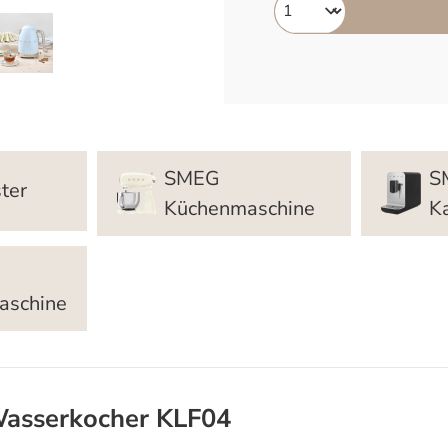
SMEG
S
ter
Küchenmaschine
K
aschine
asserkocher KLF04