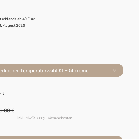
utschlands ab 49 Euro
 8. August 2026
rkocher Temperaturwahl KLF04 creme
EU
9,00 €
inkl. MwSt. / zzgl. Versandkosten