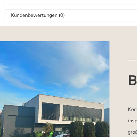
Kundenbewertungen (0)
B
Kom
insp
gro