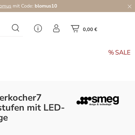
lomus
mit Code:
blomus10
0,00 €
SALE
rkocher7
tufen mit LED-
ge