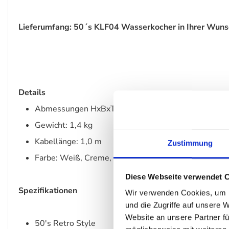
Lieferumfang: 50´s KLF04 Wasserkocher in Ihrer Wun
Details
Abmessungen HxBxT: H.:28,0 x B.:22,3 x T.:17, 1 c
Gewicht: 1,4 kg
Kabellänge: 1,0 m
Zustimmung
Farbe: Weiß, Creme, Pastellgrün, Rot, Pink, Schwarz
Diese Webseite verwendet 
Spezifikationen
Wir verwenden Cookies, um I
und die Zugriffe auf unsere 
Website an unsere Partner fü
50's Retro Style