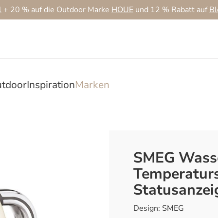
l
+ 20 % auf die Outdoor Marke
HOUE
und 12 % Rabatt auf
B
tdoor
Inspiration
Marken
SMEG Wasse
Temperaturs
Statusanzei
Design: SMEG