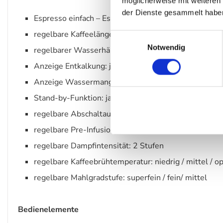
möglicherweise mit weiteren
der Dienste gesammelt habe
Espresso einfach – Espresso doppelt
regelbare Kaffeelänge: ja
Einwilligungsauswahl
Notwendig
regelbarer Wasserhärtegrad: weich / mittel / hart / s
Anzeige Entkalkung: ja
Anzeige Wassermangel / Tank: ja
Stand-by-Funktion: ja
regelbare Abschaltautomatik: 10 mim. / 30 min. / 40 
regelbare Pre-Infusionsprofile: kurz / Standard / lang 
regelbare Dampfintensität: 2 Stufen
regelbare Kaffeebrühtemperatur: niedrig / mittel / op
regelbare Mahlgradstufe: superfein / fein/ mittel
Bedienelemente