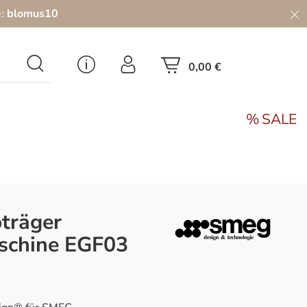
e:
blomus10
0,00 €
SALE
träger
schine EGF03