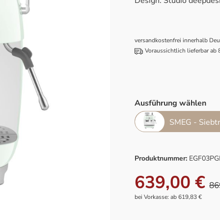
Design: Studio deepde
versandkostenfrei innerhalb De
Voraussichtlich lieferbar ab
Ausführung wählen
SMEG - Siebt
Produktnummer:
EGF03PG
639,00 €
86
bei Vorkasse: ab 619,83 €