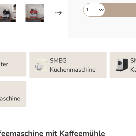
SMEG
S
ter
Küchenmaschine
K
aschine
feemaschine mit Kaffeemühle