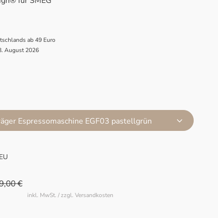
sign® für SMEG
utschlands ab 49 Euro
 8. August 2026
räger Espressomaschine EGF03 pastellgrün
EU
9,00 €
inkl. MwSt. / zzgl. Versandkosten