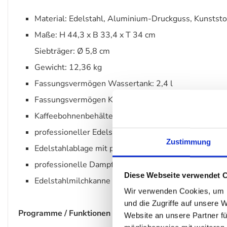
Material: Edelstahl, Aluminium-Druckguss, Kunststo
Maße: H 44,3 x B 33,4 x T 34 cm
Siebträger: Ø 5,8 cm
Gewicht: 12,36 kg
Fassungsvermögen Wassertank: 2,4 l
Fassungsvermögen Kaffeebohnenbehälter: 250 g
Kaffeebohnenbehälter mit Deckel
professioneller Edelstahlsiebträger
Zustimmung
Edelstahlablage mit passivem Tassenwärmer
professionelle Dampflanze
Diese Webseite verwendet 
Edelstahlmilchkanne mit 450 ml Fassungsvermögen
Wir verwenden Cookies, um I
und die Zugriffe auf unsere 
Programme / Funktionen
Website an unsere Partner fü