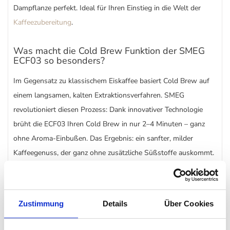
Dampflanze perfekt. Ideal für Ihren Einstieg in die Welt der
Kaffeezubereitung
.
Was macht die Cold Brew Funktion der SMEG
ECF03 so besonders?
Im Gegensatz zu klassischem Eiskaffee basiert Cold Brew auf
einem langsamen, kalten Extraktionsverfahren. SMEG
revolutioniert diesen Prozess: Dank innovativer Technologie
brüht die ECF03 Ihren Cold Brew in nur 2–4 Minuten – ganz
ohne Aroma-Einbußen. Das Ergebnis: ein sanfter, milder
Kaffeegenuss, der ganz ohne zusätzliche Süßstoffe auskommt.
Komfort & Design in Vollendung
Mit ihrem Aluminium-Druckguss-Gehäuse und dem passivem
Zustimmung
Details
Über Cookies
Tassenwärmer überzeugt die ECF03 nicht nur funktional,