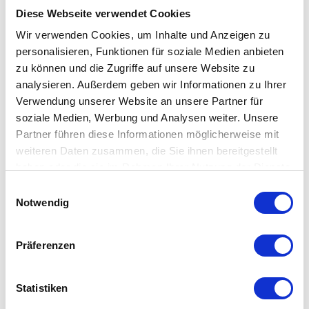
sondern auch optisch. Die Menüsteuerung ist farblich unterteilt:
Diese Webseite verwendet Cookies
Weiß für Espresso, Blau für Cold Brew – eine klare, intuitive
Wir verwenden Cookies, um Inhalte und Anzeigen zu
Nutzerführung.
personalisieren, Funktionen für soziale Medien anbieten
zu können und die Zugriffe auf unsere Website zu
Pflegeleicht und durchdacht
analysieren. Außerdem geben wir Informationen zu Ihrer
Verwendung unserer Website an unsere Partner für
Das Thermoblock-Heizsystem, das OPV-System mit
soziale Medien, Werbung und Analysen weiter. Unsere
automatischem Kühlvorgang sowie ein Reinigungsprogramm
Partner führen diese Informationen möglicherweise mit
machen die Pflege besonders einfach. Die Entkalkungsfunktion
weiteren Daten zusammen, die Sie ihnen bereitgestellt
und der mitgelieferte Teststreifen zur Wasserhärte helfen, die
haben oder die sie im Rahmen Ihrer Nutzung der Dienste
Lebensdauer zu verlängern – für nachhaltigen Kaffeegenuss
gesammelt haben. Mehr dazu in unserer
Einwilligungsauswahl
Datenschutzerklärung
auf lange Sicht.
Notwendig
Besonderheiten
Präferenzen
vereint Cold Brew Funktion mit klassischer
Statistiken
Espressozubereitung