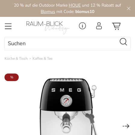
20 % auf die Outdoor Marke
HOUE
und 12 % Rabatt auf
Zum Hauptinhalt springen
Blomus
mit Code:
blomus10
Küche & Tisch
Kaffee & Tee
Bildergalerie überspringen
%