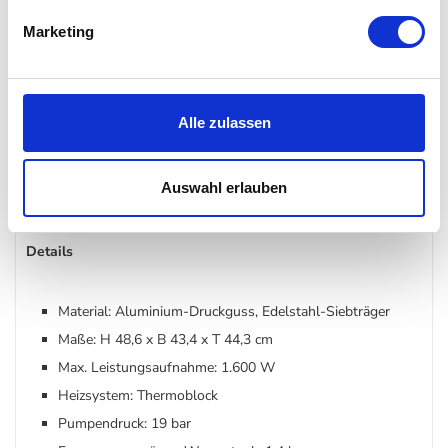
Cold Brew in nur 2–4 Minuten dank innovativem
Marketing
Verfahren
Brühdruckmanometer für optimale Extraktion
intuitive Bedienung mit zwei Menü-Modi (weiß/blau)
Alle zulassen
stilvolles Design im ikonischen SMEG 50’s Look
Auswahl erlauben
Details
Material: Aluminium-Druckguss, Edelstahl-Siebträger
Maße: H 48,6 x B 43,4 x T 44,3 cm
Max. Leistungsaufnahme: 1.600 W
Heizsystem: Thermoblock
Pumpendruck: 19 bar