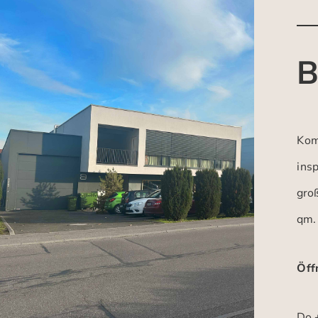
B
Kom
insp
gro
qm.
Öff
Do +