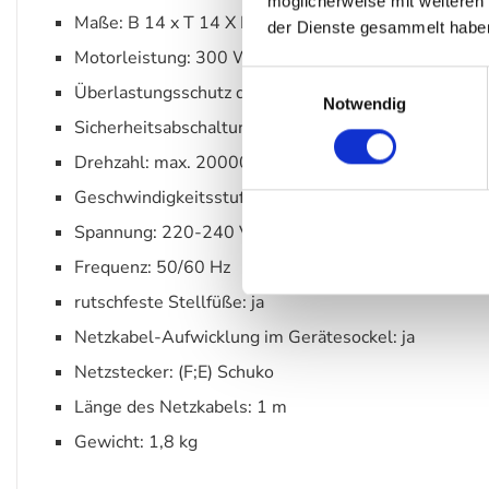
möglicherweise mit weiteren
Maße: B 14 x T 14 X H 32,5 cm
der Dienste gesammelt habe
Motorleistung: 300 W
Einwilligungsauswahl
Überlastungsschutz des Motors: ja
Notwendig
Sicherheitsabschaltung des Motors bei Krugentnahm
Drehzahl: max. 20000 / 24000 1/min.
Geschwindigkeitsstufen: 2
Spannung: 220-240 V
Frequenz: 50/60 Hz
rutschfeste Stellfüße: ja
Netzkabel-Aufwicklung im Gerätesockel: ja
Netzstecker: (F;E) Schuko
Länge des Netzkabels: 1 m
Gewicht: 1,8 kg