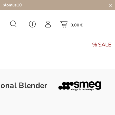
e:
blomus10
0,00 €
SALE
onal Blender