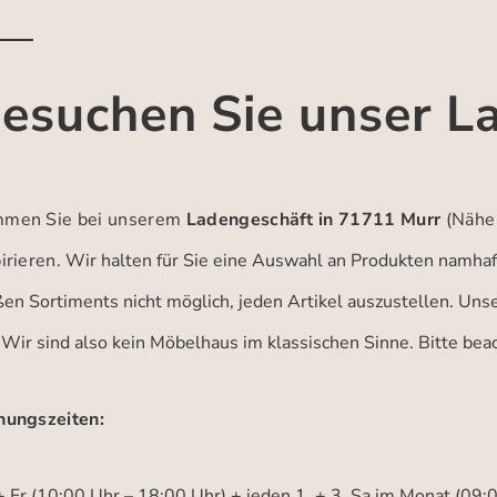
esuchen Sie unser L
men Sie bei unserem
Ladengeschäft in 71711 Murr
(Nähe
irieren.
Wir halten für Sie eine Auswahl an Produkten namhaft
ßen Sortiments nicht möglich, jeden Artikel auszustellen. Un
 Wir sind also kein Möbelhaus im klassischen Sinne. Bitte be
nungszeiten:
 Fr (10:00 Uhr – 18:00 Uhr) + jeden 1. + 3. Sa im Monat (09: