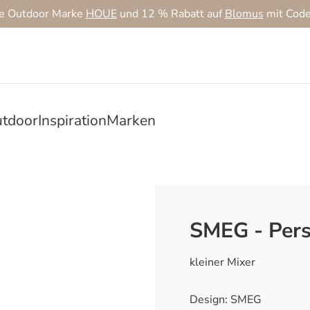
ie Outdoor Marke
HOUE
und 12 % Rabatt auf
Blomus
mit Cod
tdoor
Inspiration
Marken
SMEG - Pers
kleiner Mixer
Design: SMEG