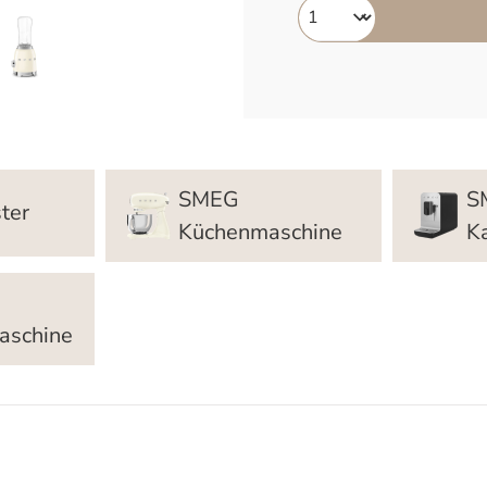
SMEG
S
ter
Küchenmaschine
K
aschine