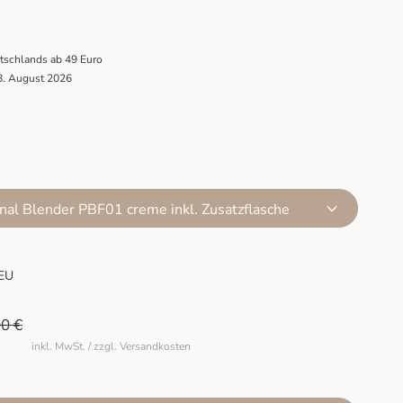
utschlands ab 49 Euro
 8. August 2026
al Blender PBF01 creme inkl. Zusatzflasche
EU
0 €
inkl. MwSt. / zzgl. Versandkosten