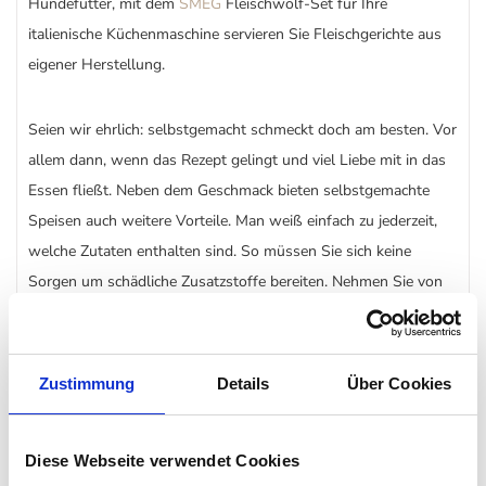
Hundefutter, mit dem
SMEG
Fleischwolf-Set für Ihre
italienische Küchenmaschine servieren Sie Fleischgerichte aus
eigener Herstellung.
Seien wir ehrlich: selbstgemacht schmeckt doch am besten. Vor
allem dann, wenn das Rezept gelingt und viel Liebe mit in das
Essen fließt. Neben dem Geschmack bieten selbstgemachte
Speisen auch weitere Vorteile. Man weiß einfach zu jederzeit,
welche Zutaten enthalten sind. So müssen Sie sich keine
Sorgen um schädliche Zusatzstoffe bereiten. Nehmen Sie von
Ihnen ausgewählte Zutaten in die Hand und zaubern Sie sich
mit Smeg ein Gericht der Meisterklasse.
Zustimmung
Details
Über Cookies
Fleischgerichte leicht gemacht mit Smeg und der
3 Lochscheiben
Diese Webseite verwendet Cookies
Dank der 3 Lochscheiben aus geschmacksneutralem Edelstahl