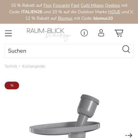
15 % Rabatt auf
Flos
Foscarini
Fast
Culti Milano
Qeeboo
mit
Zum Hauptinhalt springen
Code:
ITALIEN26
und 20 % auf die Outdoor Marke
HOUE
und
12 % Rabatt auf
Blomus
mit Code:
blomus10
Technik
Küchengeräte
Bildergalerie überspringen
%