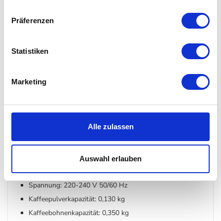
Schmucke Kaffeemühle im Retro-Style
Mit drei Mahlstufen
Präferenzen
30 unterschiedliche Mahleinstellungen
Statistiken
Details
Marketing
Material: Tritan™ (BPA-frei), Edelstahl, Kunststoff,
Silikondichtung
Maße: H.: 50,6 x L.: 28,8 x T.: 20,4 cm
Alle zulassen
Farbe: Pastellblau, Rot, Schwarz, Creme, Weiß,
Pastellgrün
Gewicht: 3,100 kg
Auswahl erlauben
Maximale Leistung: 150 Watt
Spannung: 220-240 V 50/60 Hz
Kaffeepulverkapazität: 0,130 kg
Kaffeebohnenkapazität: 0,350 kg