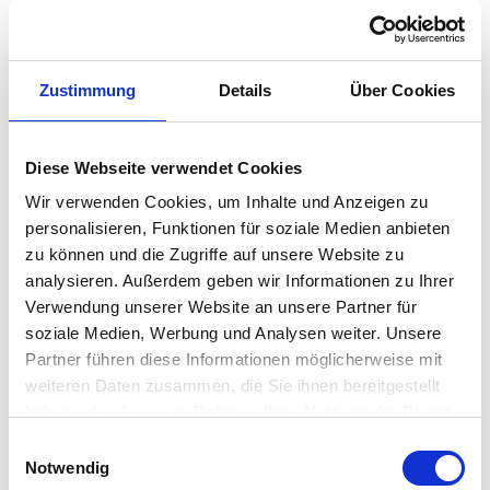
Platz für 350 Gramm Bohnen
Es ist die Mühle, die den Kaffee macht, deshalb läuft Mahlwerk
Zustimmung
Details
Über Cookies
mit 450 Umdrehungen pro Minute, um Ihnen hervorragenden
Kaffee Tag ein Tag aus bieten zu können. 3 Schleifeinstellungen
Diese Webseite verwendet Cookies
helfen Ihnen die Kaffeebohne in der für Sie optimalen Stärke zu
Wir verwenden Cookies, um Inhalte und Anzeigen zu
verarbeiten.
personalisieren, Funktionen für soziale Medien anbieten
zu können und die Zugriffe auf unsere Website zu
Experimentierfreudige aufgepasst:
Neben den automatischen
analysieren. Außerdem geben wir Informationen zu Ihrer
Funktionen können Sie die Retro-Kaffeemühle auch in den
Verwendung unserer Website an unsere Partner für
manuellen Modus setzen und Ihre Erkundungstour nach der für
soziale Medien, Werbung und Analysen weiter. Unsere
Partner führen diese Informationen möglicherweise mit
Sie besten Kaffeesignatur starten.
weiteren Daten zusammen, die Sie ihnen bereitgestellt
haben oder die sie im Rahmen Ihrer Nutzung der Dienste
Besonderheit
gesammelt haben. Mehr dazu in unserer
Einwilligungsauswahl
Datenschutzerklärung
Notwendig