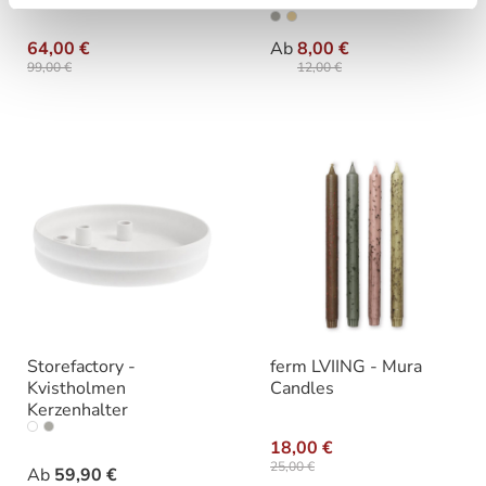
Stabkerzen 2er Set
auswählen
Farbe
64,00 €
Ab
8,00 €
99,00 €
12,00 €
Storefactory -
ferm LVIING - Mura
Kvistholmen
Candles
Kerzenhalter
auswählen
Varianten
18,00 €
25,00 €
Ab
59,90 €