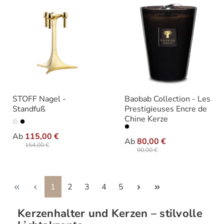
STOFF Nagel -
Baobab Collection - Les
Standfuß
Prestigieuses Encre de
Chine Kerze
auswählen
Varianten
auswähle
Varianten
Ab
115,00 €
Ab
80,00 €
154,00 €
90,00 €
Seite
Seite
Seite
Seite
Seite
1
2
3
4
5
Kerzenhalter und Kerzen – stilvolle