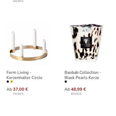
54,90 €
Ferm Living -
Baobab Collection -
Kerzenhalter Circle
Black Pearls Kerze
auswählen
auswähle
Ausführung
Varianten
Ab
37,00 €
Ab
48,99 €
75,00 €
60,00 €