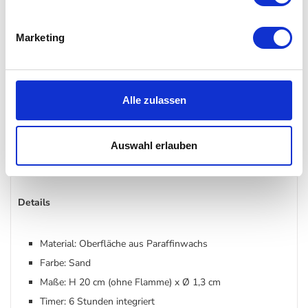
stilvolle Atmosphäre.
Marketing
Besonderheiten der STOFF Nagel - LED
Kerzen by UYUNI sand
Die Kombination aus natürlichem Farbton, realistischer Flamme
Alle zulassen
und moderner Technik macht diese LED Kerzen zu einem
langlebigen Designobjekt. Sie verbinden Funktionalität mit
skandinavischer Ästhetik und lassen sich flexibel in
Auswahl erlauben
verschiedene Wohnbereiche integrieren.
Details
Material: Oberfläche aus Paraffinwachs
Farbe: Sand
Maße: H 20 cm (ohne Flamme) x Ø 1,3 cm
Timer: 6 Stunden integriert