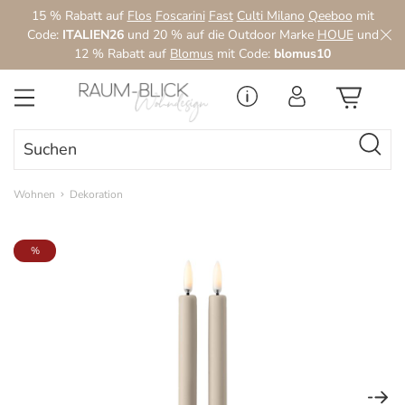
15 % Rabatt auf
Flos
Foscarini
Fast
Culti Milano
Qeeboo
mit
Zum Hauptinhalt springen
Code:
ITALIEN26
und 20 % auf die Outdoor Marke
HOUE
und
12 % Rabatt auf
Blomus
mit Code:
blomus10
Wohnen
Dekoration
Bildergalerie überspringen
%