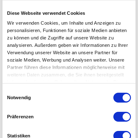
Die integrierte Timerfunktion ermöglicht eine automatische
Diese Webseite verwendet Cookies
Steuerung über 6 Stunden. Optional lässt sich die separat
Wir verwenden Cookies, um Inhalte und Anzeigen zu
erhältliche Fernbedienung nutzen, um mehrere Kerzen
personalisieren, Funktionen für soziale Medien anbieten
gleichzeitig zu bedienen. So können Sie bequem zwischen
zu können und die Zugriffe auf unsere Website zu
verschiedenen Timer-Intervallen (4, 6, 8 oder 10 Stunden)
analysieren. Außerdem geben wir Informationen zu Ihrer
sowie Helligkeitsstufen wählen.
Verwendung unserer Website an unsere Partner für
soziale Medien, Werbung und Analysen weiter. Unsere
Partner führen diese Informationen möglicherweise mit
LED Kerzen sand – sicher, langlebig und
flexibel einsetzbar
weiteren Daten zusammen, die Sie ihnen bereitgestellt
haben oder die sie im Rahmen Ihrer Nutzung der Dienste
Die batteriebetriebenen LED Kerzen sind besonders sicher –
gesammelt haben. Mehr dazu in unserer
Einwilligungsauswahl
ideal für Haushalte mit Kindern oder Haustieren. Gleichzeitig
Datenschutzerklärung
Notwendig
entstehen keine Rauch- oder Rußpartikel, wodurch das
Raumklima angenehm bleibt. Ob auf dem Esstisch, Sideboard
Präferenzen
oder im bekannten STOFF Nagel Kerzenständer – die
sandfarbenen LED Kerzen schaffen jederzeit eine entspannte,
Statistiken