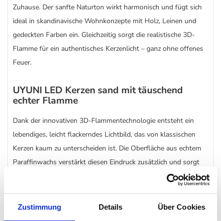
Zuhause. Der sanfte Naturton wirkt harmonisch und fügt sich
ideal in skandinavische Wohnkonzepte mit Holz, Leinen und
gedeckten Farben ein. Gleichzeitig sorgt die realistische 3D-
Flamme für ein authentisches Kerzenlicht – ganz ohne offenes
Feuer.
UYUNI LED Kerzen sand mit täuschend
echter Flamme
Dank der innovativen 3D-Flammentechnologie entsteht ein
lebendiges, leicht flackerndes Lichtbild, das von klassischen
Kerzen kaum zu unterscheiden ist. Die Oberfläche aus echtem
Paraffinwachs verstärkt diesen Eindruck zusätzlich und sorgt
für eine hochwertige, natürliche Optik.
STOFF LED Kerzen sand mit Timer und
Zustimmung
Details
Über Cookies
Fernbedienung steuerbar