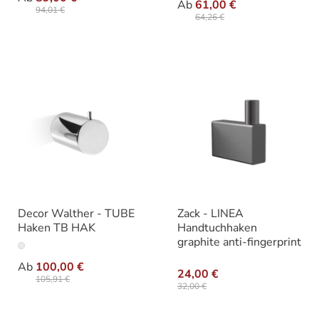
Ab
61,00 €
94,01 €
64,26 €
Decor Walther - TUBE
Zack - LINEA
Haken TB HAK
Handtuchhaken
graphite anti-fingerprint
auswählen
Varianten
Ab
100,00 €
24,00 €
105,91 €
32,00 €