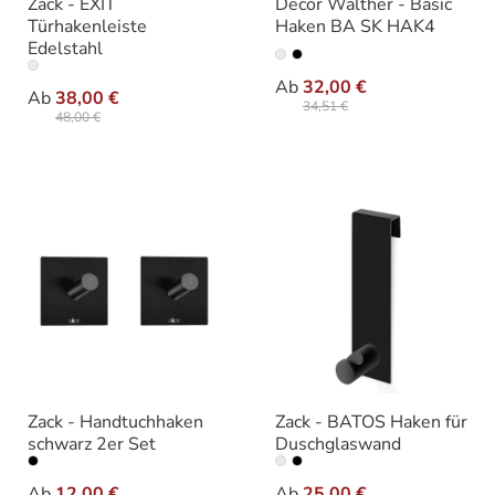
Zack - EXIT
Decor Walther - Basic
Türhakenleiste
Haken BA SK HAK4
Edelstahl
auswähle
Varianten
auswählen
Ausführung
Ab
32,00 €
Ab
38,00 €
34,51 €
48,00 €
Zack - Handtuchhaken
Zack - BATOS Haken für
schwarz 2er Set
Duschglaswand
auswählen
auswähle
Varianten
Varianten
Ab
12,00 €
Ab
25,00 €