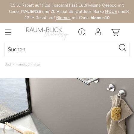
15 % Rabatt auf
Flos
Foscarini
Fast
Culti Milano
Qeeboo
mit
Zum Hauptinhalt springen
Code:
ITALIEN26
und 20 % auf die Outdoor Marke
HOUE
und
12 % Rabatt auf
Blomus
mit Code:
blomus10
Bad
Handtuchhalter