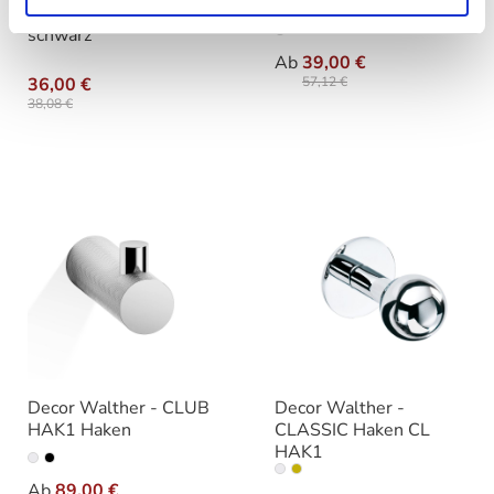
Glasduschabtrennung
schwarz
auswäh
Ausführung
Ab
39,00 €
36,00 €
57,12 €
38,08 €
Decor Walther - CLUB
Decor Walther -
HAK1 Haken
CLASSIC Haken CL
HAK1
auswählen
Variante
auswähle
Varianten
Ab
89,00 €