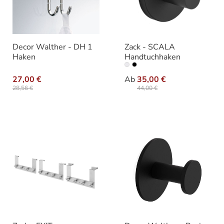
Decor Walther - DH 1
Zack - SCALA
Haken
Handtuchhaken
auswähle
Varianten
27,00 €
Ab
35,00 €
28,56 €
44,00 €