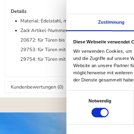
Details
Material: Edelstahl, matt gebürstet
Zustimmung
Zack Artikel-Nummern:
20672: für Türen bis 16 mm Falz
Diese Webseite verwendet 
29753: für Türen mit 19 mm Falz
Wir verwenden Cookies, um I
und die Zugriffe auf unsere 
29754: für Türen mit 41 mm Falz
Website an unsere Partner fü
möglicherweise mit weiteren
der Dienste gesammelt habe
Kundenbewertungen (0)
Einwilligungsauswahl
Notwendig