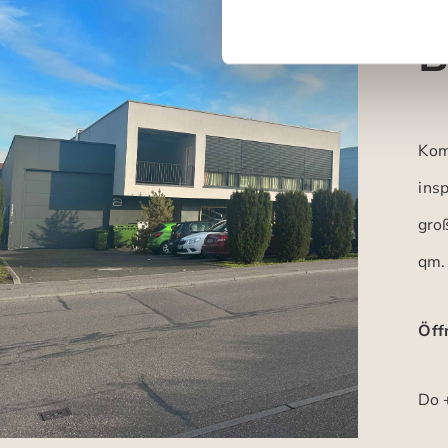
B
Kom
insp
gro
qm.
Öff
Do +