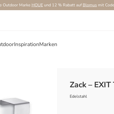
ie Outdoor Marke
HOUE
und 12 % Rabatt auf
Blomus
mit Cod
tdoor
Inspiration
Marken
Zack – EXIT
Edelstahl