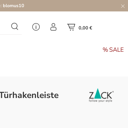
e:
blomus10
0,00 €
SALE
 Türhakenleiste