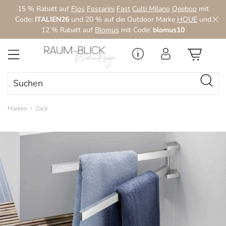
15 % Rabatt auf
Flos
Foscarini
Fast
Culti Milano
Qeeboo
mit
Zum Hauptinhalt springen
Code:
ITALIEN26
und 20 % auf die Outdoor Marke
HOUE
und
12 % Rabatt auf
Blomus
mit Code:
blomus10
Marken
Zack