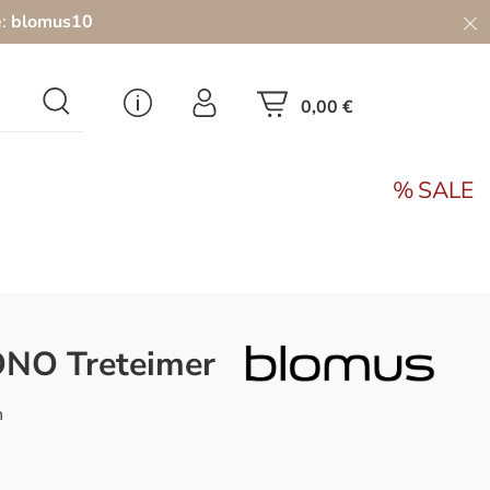
e:
blomus10
0,00 €
SALE
ONO Treteimer
n