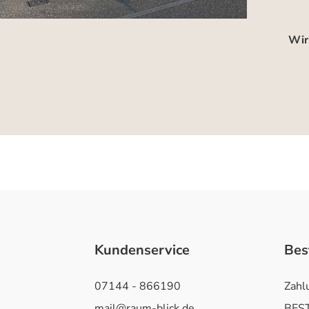
Wir
Kundenservice
Bes
07144 - 866190
Zahl
mail@raum-blick.de
BEST