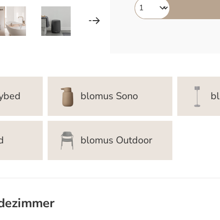
ybed
blomus Sono
b
d
blomus Outdoor
adezimmer