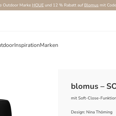
ie Outdoor Marke
HOUE
und 12 % Rabatt auf
Blomus
mit Cod
tdoor
Inspiration
Marken
blomus – S
mit Soft-Close-Funktio
Design: Nina Thöming