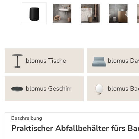
blomus Tische
blomus Da
blomus Geschirr
blomus Ba
Beschreibung
Praktischer Abfallbehälter fürs B