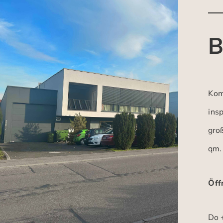
B
Kom
insp
gro
qm.
Öff
Do +