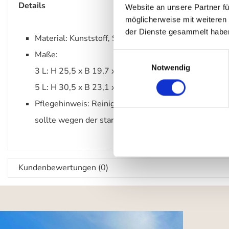
Details
Website an unsere Partner fü
möglicherweise mit weiteren
der Dienste gesammelt habe
Material: Kunststoff, Silikon
Maße:
Einwilligungsauswahl
Notwendig
3 L: H 25,5 x B 19,7 x L 24,2 cm
5 L: H 30,5 x B 23,1 x L 25,8 cm
Pflegehinweis: Reinigung mit einem feuchten Tuch. 
sollte wegen der starken Säureempfindlichkeit verzi
Kundenbewertungen (0)