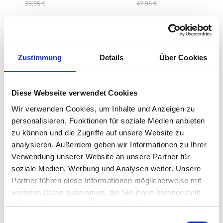
23,95 €
47,95 €
Zustimmung
Details
Über Cookies
Diese Webseite verwendet Cookies
Wir verwenden Cookies, um Inhalte und Anzeigen zu
personalisieren, Funktionen für soziale Medien anbieten
zu können und die Zugriffe auf unsere Website zu
blomus - SONO
blomus - SONO
analysieren. Außerdem geben wir Informationen zu Ihrer
Seifenschale
Wandhalterung
Verwendung unserer Website an unsere Partner für
auswählen
auswähle
Varianten
Varianten
soziale Medien, Werbung und Analysen weiter. Unsere
Ab
16,46 €
Ab
12,71 €
Partner führen diese Informationen möglicherweise mit
21,95 €
16,95 €
weiteren Daten zusammen, die Sie ihnen bereitgestellt
haben oder die sie im Rahmen Ihrer Nutzung der Dienste
gesammelt haben. Mehr dazu in unserer
Einwilligungsauswahl