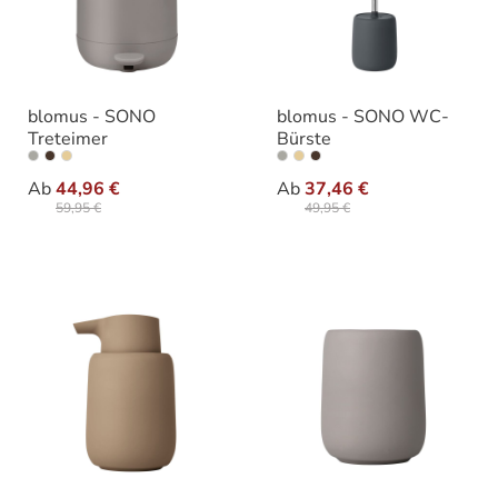
blomus - SONO
blomus - SONO WC-
Treteimer
Bürste
auswählen
auswähle
Varianten
Varianten
Ab
44,96 €
Ab
37,46 €
59,95 €
49,95 €