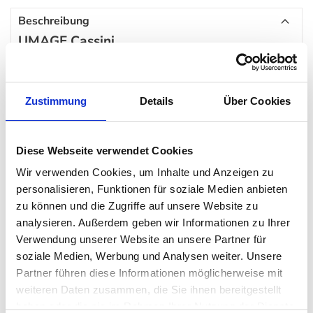
Beschreibung
UMAGE Cassini
Schlicht in der Form, aber überaus funktionell – diese
Eigenschaften lässt sich die Pendelleuchte Cassini zurecht auf
Zustimmung
Details
Über Cookies
den stylischen Lampenschirm schreiben. In vollendeter Form in
Anlehnung an die Ringe des Planeten Saturns schwebt sie wie
eben dieser über dem Wohnzimmer- oder dem Esstisch. Dabei
Diese Webseite verwendet Cookies
schafft der Hingucker der skandinavischen Marke
UMAGE
ein
Wir verwenden Cookies, um Inhalte und Anzeigen zu
wunderbar diffuses Licht.
personalisieren, Funktionen für soziale Medien anbieten
zu können und die Zugriffe auf unsere Website zu
analysieren. Außerdem geben wir Informationen zu Ihrer
Der Designer Jacob Rudbeck zaubert mit dieser
Lampe
ein klein
Verwendung unserer Website an unsere Partner für
wenig Weltraum-Atmosphäre in jede Wohnung – und wertet
soziale Medien, Werbung und Analysen weiter. Unsere
auch eine Bar, ein Kaffee oder ein Restaurant ungemein auf; im
Partner führen diese Informationen möglicherweise mit
wahrsten Sinne des Wortes gilt Cassini als echtes Highlight.
weiteren Daten zusammen, die Sie ihnen bereitgestellt
haben oder die sie im Rahmen Ihrer Nutzung der Dienste