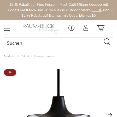
15 % Rabatt auf
Flos
Foscarini
Fast
Culti Milano
Qeeboo
mit
Zum Hauptinhalt springen
Code:
ITALIEN26
und 20 % auf die Outdoor Marke
HOUE
und
12 % Rabatt auf
Blomus
mit Code:
blomus10
Marken
UMAGE
Umage Lampe
Bildergalerie überspringen
%