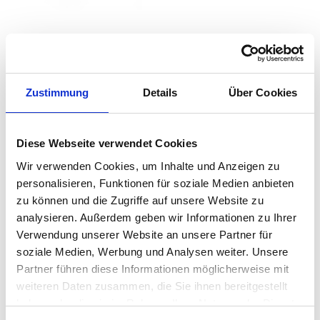
UMAGE - Hazel
UMAGE - Asteria Plus
Pendelleuchte
mini Pendelleuchte
auswählen
auswähle
Größe
Varianten
Ab
79,00 €
Ab
231,00 €
Zustimmung
Details
Über Cookies
229,00 €
289,00 €
Diese Webseite verwendet Cookies
Wir verwenden Cookies, um Inhalte und Anzeigen zu
personalisieren, Funktionen für soziale Medien anbieten
zu können und die Zugriffe auf unsere Website zu
analysieren. Außerdem geben wir Informationen zu Ihrer
Verwendung unserer Website an unsere Partner für
soziale Medien, Werbung und Analysen weiter. Unsere
Partner führen diese Informationen möglicherweise mit
weiteren Daten zusammen, die Sie ihnen bereitgestellt
UMAGE - Asteria Plus
UMAGE - Asteria Micro
haben oder die sie im Rahmen Ihrer Nutzung der Dienste
medium Pendelleuchte
Cluster Pendelleuchte