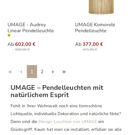
UMAGE - Audrey
UMAGE Komorebi
Linear Pendelleuchte
Pendelleuchte
auswählen
auswähle
Varianten
Varianten
Ab
602,00 €
Ab
377,00 €
669,00 €
471,95 €
Seite
Seite
1
2
UMAGE – Pendelleuchten mit
natürlichem Esprit
Fehlt in Ihrer Wohnwelt noch eine formschöne
Lichtquelle, individuelle Dekoration und natürliche Note?
Dann sind die
Design-Leuchten von UMAGE
ein
Glücksgriff. Kaum hat man sie installiert, erfüllen sie alle